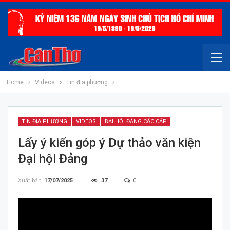
Home
Videos
Tin địa phương
TIN ĐỊA PHƯƠNG
VIDEOS
ĐẠI HỘI ĐẢNG CÁC CẤP
Lấy ý kiến góp ý Dự thảo văn kiện
Đại hội Đảng
Xuất bản
17/07/2025
37
0