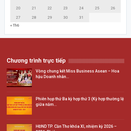
20
21
22
23
24
25
26
27
28
29
30
31
« Th6
Chương trình trực tiếp
Vòng chung kết Miss Business Asean – Hoa
hậu Doanh nhân…
Phiên họp thứ Ba kỳ hợp thứ 3 (Kỳ hợp thường lệ
giữa năm…
HĐND TP. Cần Thơ khóa XI, nhiệm kỳ 2026 –