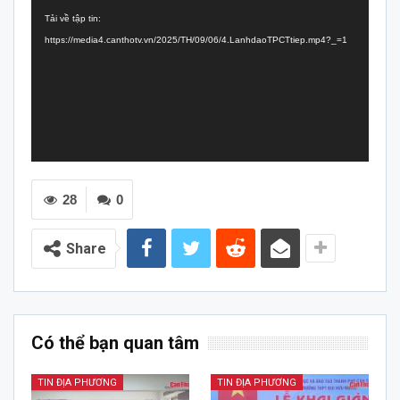
chơi
Tải về tập tin:
Video
https://media4.canthotv.vn/2025/TH/09/06/4.LanhdaoTPCTtiep.mp4?_=1
28
0
Share
Có thể bạn quan tâm
TIN ĐỊA PHƯƠNG
TIN ĐỊA PHƯƠNG