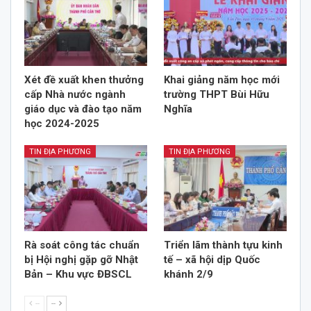
Xét đề xuất khen thưởng
Khai giảng năm học mới
cấp Nhà nước ngành
trường THPT Bùi Hữu
giáo dục và đào tạo năm
Nghĩa
học 2024-2025
TIN ĐỊA PHƯƠNG
TIN ĐỊA PHƯƠNG
Rà soát công tác chuẩn
Triển lãm thành tựu kinh
bị Hội nghị gặp gỡ Nhật
tế – xã hội dịp Quốc
Bản – Khu vực ĐBSCL
khánh 2/9
--
--