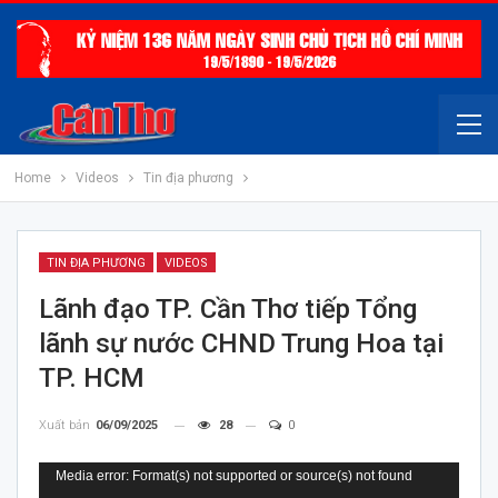
Home
Videos
Tin địa phương
TIN ĐỊA PHƯƠNG
VIDEOS
Lãnh đạo TP. Cần Thơ tiếp Tổng
lãnh sự nước CHND Trung Hoa tại
TP. HCM
Xuất bản
06/09/2025
28
0
Trình
Media error: Format(s) not supported or source(s) not found