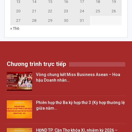
13
14
15
16
17
18
19
20
21
22
23
24
25
26
27
28
29
30
31
« Th6
Chương trình trực tiếp
Vòng chung kết Miss Business Asean – Hoa
hậu Doanh nhân…
Phiên họp thứ Ba kỳ hợp thứ 3 (Kỳ hợp thường lệ
giữa năm…
HĐND TP. Cần Thơ khóa XI, nhiệm kỳ 2026 –