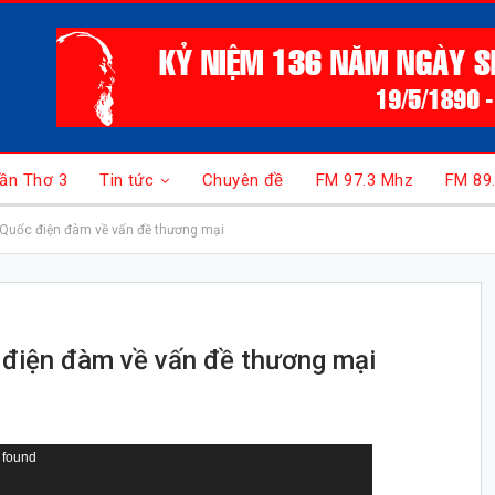
ần Thơ 3
Tin tức
Chuyên đề
FM 97.3 Mhz
FM 89
Quốc điện đàm về vấn đề thương mại
 điện đàm về vấn đề thương mại
 found