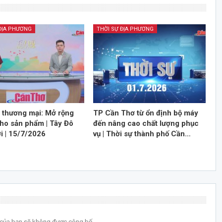
 ĐỊA PHƯƠNG
THỜI SỰ ĐỊA PHƯƠNG
n thương mại: Mở rộng
TP Cần Thơ từ ổn định bộ máy
cho sản phẩm | Tây Đô
đến nâng cao chất lượng phục
i | 15/7/2026
vụ | Thời sự thành phố Cần…
l của bạn sẽ không được công bố.