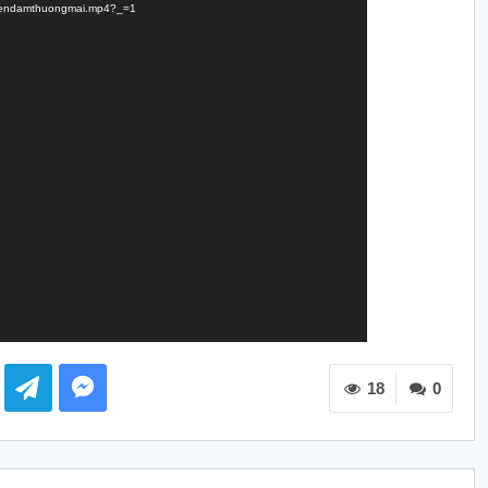
g-Diendamthuongmai.mp4?_=1
18
0