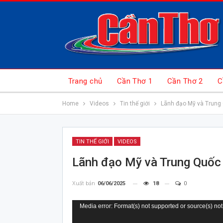
Trang chủ
Cần Thơ 1
Cần Thơ 2
C
Home
Videos
Tin thế giới
Lãnh đạo Mỹ và Trung 
TIN THẾ GIỚI
VIDEOS
Lãnh đạo Mỹ và Trung Quốc
Xuất bản
06/06/2025
18
0
Trình
Media error: Format(s) not supported or source(s) not
chơi