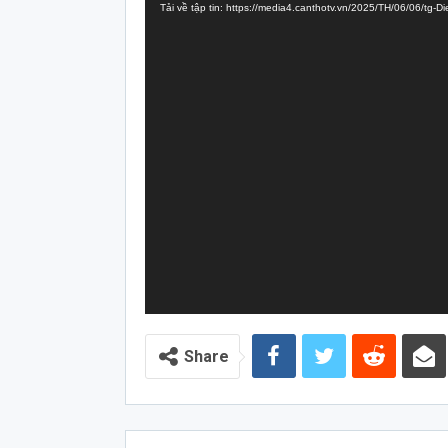
Tải về tập tin: https://media4.canthotv.vn/2025/TH/06/06/t
Video
Share