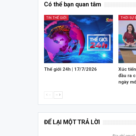
Có thể bạn quan tâm
TIN THẾ GIỚI
THỜI SỰ
Thế giới 24h | 17/7/2026
Xúc tiế
đầu ra 
ngày mớ
--
--
ĐỂ LẠI MỘT TRẢ LỜI
Địa chỉ emai