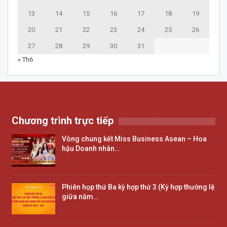
13
14
15
16
17
18
19
20
21
22
23
24
25
26
27
28
29
30
31
« Th6
Chương trình trực tiếp
Vòng chung kết Miss Business Asean – Hoa
hậu Doanh nhân…
Phiên họp thứ Ba kỳ hợp thứ 3 (Kỳ hợp thường lệ
giữa năm…