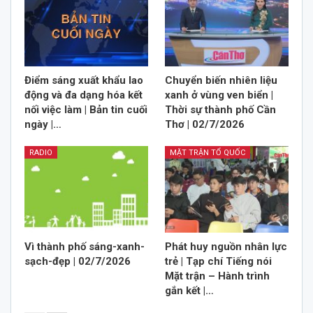
Điểm sáng xuất khẩu lao
Chuyển biến nhiên liệu
động và đa dạng hóa kết
xanh ở vùng ven biển |
nối việc làm | Bản tin cuối
Thời sự thành phố Cần
ngày |…
Thơ | 02/7/2026
RADIO
MẶT TRẬN TỔ QUỐC
Vì thành phố sáng-xanh-
Phát huy nguồn nhân lực
sạch-đẹp | 02/7/2026
trẻ | Tạp chí Tiếng nói
Mặt trận – Hành trình
gắn kết |…