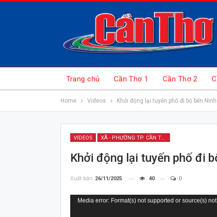
Trang chủ
Cần Thơ 1
Cần Thơ 2
C
Home
Videos
Khởi động lại tuyến phố đi bộ bến Nin
VIDEOS
XÃ - PHƯỜNG TP. CẦN THƠ
Khởi động lại tuyến phố đi 
Xuất bản
26/11/2025
40
0
Trình
Media error: Format(s) not supported or source(s) not
chơi