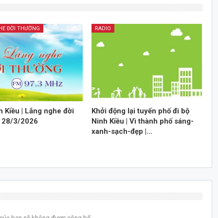
HE ĐỜI THƯỜNG
RADIO
h Kiều | Lắng nghe đời
Khởi động lại tuyến phố đi bộ
| 28/3/2026
Ninh Kiều | Vì thành phố sáng-
xanh-sạch-đẹp |…
l của bạn sẽ không được công bố.