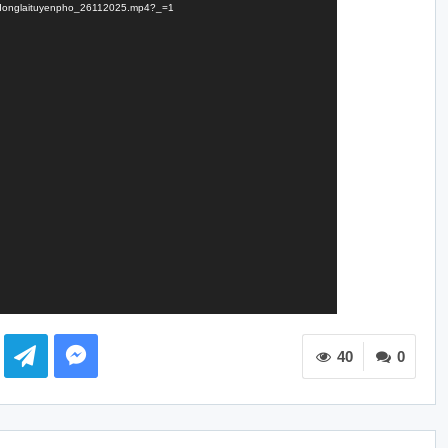
hoidonglaituyenpho_26112025.mp4?_=1
40
0