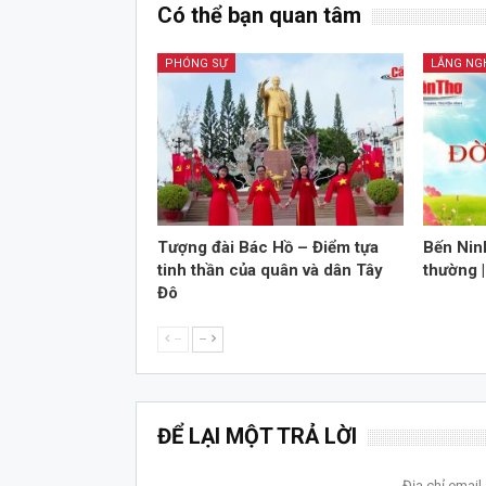
Có thể bạn quan tâm
PHÓNG SỰ
LẮNG NG
Tượng đài Bác Hồ – Điểm tựa
Bến Nin
tinh thần của quân và dân Tây
thường 
Đô
--
--
ĐỂ LẠI MỘT TRẢ LỜI
Địa chỉ emai