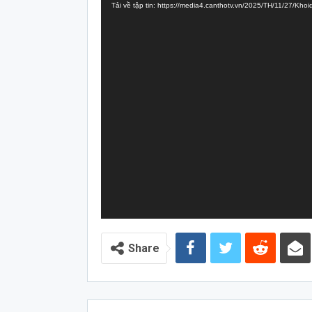
Tải về tập tin: https://media4.canthotv.vn/2025/TH/11/27/K
Video
Share