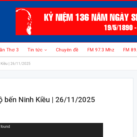
ần Thơ 3
Tin tức
Chuyên đề
FM 97.3 Mhz
FM 89
h Kiều | 26/11/2025
bộ bến Ninh Kiều | 26/11/2025
 found