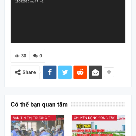
11092025.mp4?_=1
30
0
Share
Có thể bạn quan tâm
BẢN TIN THỊ TRƯỜNG TÀI CHÍNH KINH DOANH
CHUYỂN ĐỘNG ĐÔNG TÂY