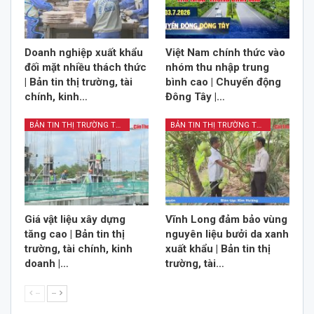
Doanh nghiệp xuất khẩu
Việt Nam chính thức vào
đối mặt nhiều thách thức
nhóm thu nhập trung
| Bản tin thị trường, tài
bình cao | Chuyển động
chính, kinh…
Đông Tây |…
BẢN TIN THỊ TRƯỜNG TÀI CHÍNH KINH DOANH
BẢN TIN THỊ TRƯỜNG TÀI CHÍNH KINH DOANH
Giá vật liệu xây dựng
Vĩnh Long đảm bảo vùng
tăng cao | Bản tin thị
nguyên liệu bưởi da xanh
trường, tài chính, kinh
xuất khẩu | Bản tin thị
doanh |…
trường, tài…
--
--