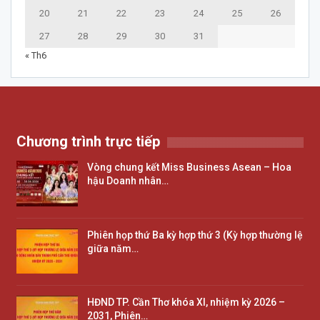
20
21
22
23
24
25
26
27
28
29
30
31
« Th6
Chương trình trực tiếp
Vòng chung kết Miss Business Asean – Hoa
hậu Doanh nhân…
Phiên họp thứ Ba kỳ hợp thứ 3 (Kỳ hợp thường lệ
giữa năm…
HĐND TP. Cần Thơ khóa XI, nhiệm kỳ 2026 –
2031, Phiên…