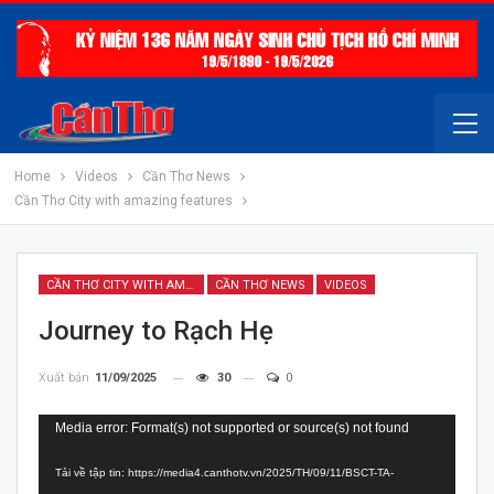
Home
Videos
Cần Thơ News
Cần Thơ City with amazing features
CẦN THƠ CITY WITH AMAZING FEATURES
CẦN THƠ NEWS
VIDEOS
Journey to Rạch Hẹ
Xuất bản
11/09/2025
30
0
Trình
Media error: Format(s) not supported or source(s) not found
chơi
Tải về tập tin: https://media4.canthotv.vn/2025/TH/09/11/BSCT-TA-
Video