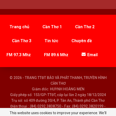
Trang chủ
Cần Thơ 1
Cần Thơ 2
Cần Thơ 3
Tin tức
Chuyên đề
FM 97.3 Mhz
FM 89.6 Mhz
Email
© 2026 - TRANG TTĐT BÁO VÀ PHÁT THANH, TRUYỀN HÌNH
CẦN THƠ
Giám đốc: HUỲNH HOÀNG MẾN
Giấy phép số: 153/GP-TTĐT, cấp lại lần 2 ngày 18/12/2024
Trụ sở: số 409 đường 30/4, P. Tân An, Thành phố Cần Thơ
Điện thoại : (84) 0292.3838750 - Fax: (84) 0292.3820199 -
Email : baoptth@cantho.gov.vn
This website uses cookies to improve your experience. We'll