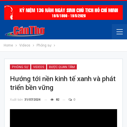
Home
Videos
Phóng sự
PHÓNG SỰ
VIDEOS
ĐƯỢC QUAN TÂM
Hướng tới nền kinh tế xanh và phát
triển bền vững
Xuất bản
31/07/2024
82
0