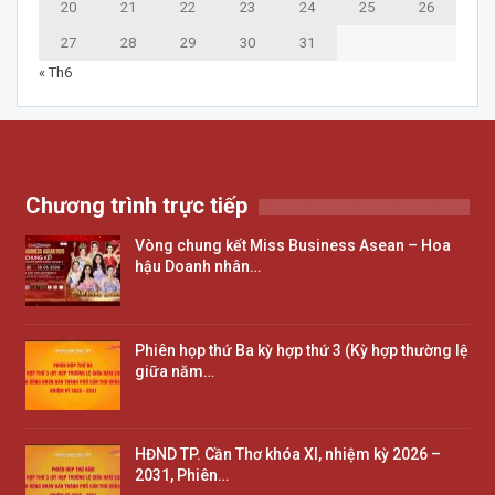
20
21
22
23
24
25
26
27
28
29
30
31
« Th6
Chương trình trực tiếp
Vòng chung kết Miss Business Asean – Hoa
hậu Doanh nhân…
Phiên họp thứ Ba kỳ hợp thứ 3 (Kỳ hợp thường lệ
giữa năm…
HĐND TP. Cần Thơ khóa XI, nhiệm kỳ 2026 –
2031, Phiên…