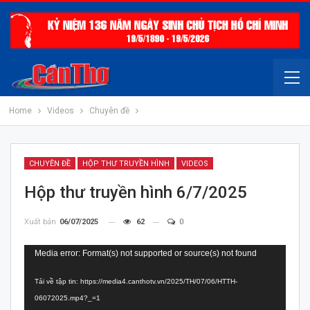
Home
Videos
Chuyên đề
CHUYÊN ĐỀ
HỘP THƯ TRUYỀN HÌNH
VIDEOS
Hộp thư truyền hình 6/7/2025
Xuất bản
06/07/2025
62
0
Trình
Media error: Format(s) not supported or source(s) not found
chơi
Tải về tập tin: https://media4.canthotv.vn/2025/TH/07/06/HTTH-
Video
06072025.mp4?_=1