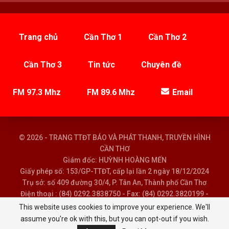
Trang chủ
Cần Thơ 1
Cần Thơ 2
Cần Thơ 3
Tin tức
Chuyên đề
FM 97.3 Mhz
FM 89.6 Mhz
Email
© 2026 - TRANG TTĐT BÁO VÀ PHÁT THANH, TRUYỀN HÌNH
CẦN THƠ
Giám đốc: HUỲNH HOÀNG MẾN
Giấy phép số: 153/GP-TTĐT, cấp lại lần 2 ngày 18/12/2024
Trụ sở: số 409 đường 30/4, P. Tân An, Thành phố Cần Thơ
Điện thoại : (84) 0292.3838750 - Fax: (84) 0292.3820199 -
Email : baoptth@cantho.gov.vn
This website uses cookies to improve your experience. We'll
assume you're ok with this, but you can opt-out if you wish.