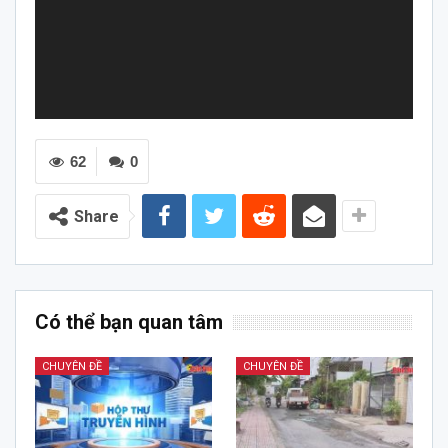
62
0
Share
Có thể bạn quan tâm
CHUYÊN ĐỀ
CHUYÊN ĐỀ