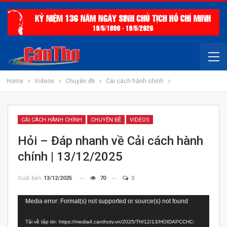
Home
Videos
Chuyên đề
Cải cách hành chính
CẢI CÁCH HÀNH CHÍNH
CHUYÊN ĐỀ
VIDEOS
Hỏi – Đáp nhanh về Cải cách hành
chính | 13/12/2025
Xuất bản
13/12/2025
70
0
Trình
Media error: Format(s) not supported or source(s) not found
chơi
Tải về tập tin: https://media4.canthotv.vn/2025/TH/12/13/HOIDAPCCHC-
Video