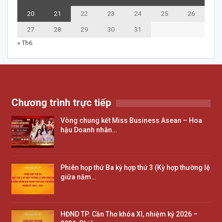
20
21
22
23
24
25
26
27
28
29
30
31
« Th6
Chương trình trực tiếp
Vòng chung kết Miss Business Asean – Hoa
hậu Doanh nhân…
Phiên họp thứ Ba kỳ hợp thứ 3 (Kỳ hợp thường lệ
giữa năm…
HĐND TP. Cần Thơ khóa XI, nhiệm kỳ 2026 –