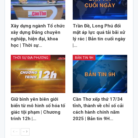
Xây dựng ngành Tổ chức
Trần Đề, Long Phú đối
xây dựng Đảng chuyên
mặt áp lực quá tải bãi xử
nghiệp, hiện đại, khoa
lý rác | Bản tin cuối ngày
học | Thời sự…
|…
THỜI SỰ ĐỊA PHƯƠNG
BẢN TIN 9H
Giữ bình yên biên giới
Cần Thơ xếp thứ 17/34
biển từ mô hình số hóa tố
tỉnh, thành về chỉ số cải
giác tội phạm | Chương
cách hành chính năm
trình 12h |…
2025 | Bản tin 9H…
--
--