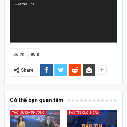
1312.mp4?_=1
70
0
Share
Có thể bạn quan tâm
THỜI SỰ ĐỊA PHƯƠNG
BẢN TIN CUỐI NGÀY