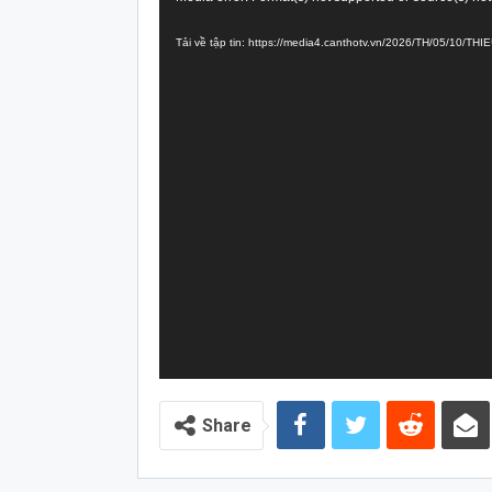
chơi
Tải về tập tin: https://media4.canthotv.vn/2026/TH/05/10/T
Video
Share