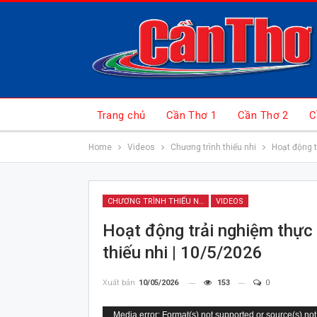
Trang chủ
Cần Thơ 1
Cần Thơ 2
C
Home
Videos
Chương trình thiếu nhi
Hoạt động t
CHƯƠNG TRÌNH THIẾU NHI
VIDEOS
Hoạt động trải nghiệm thực 
thiếu nhi | 10/5/2026
Xuất bản
10/05/2026
153
0
Trình
Media error: Format(s) not supported or source(s) not