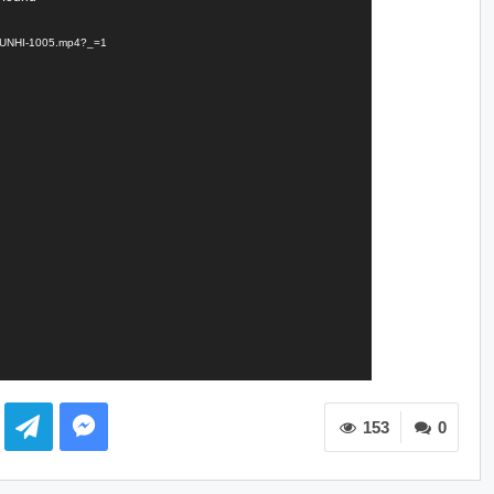
HIEUNHI-1005.mp4?_=1
153
0