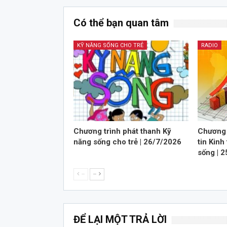
Có thể bạn quan tâm
KỸ NĂNG SỐNG CHO TRẺ
RADIO
Chương trình phát thanh Kỹ
Chương 
năng sống cho trẻ | 26/7/2026
tin Kinh
sống | 
--
--
ĐỂ LẠI MỘT TRẢ LỜI