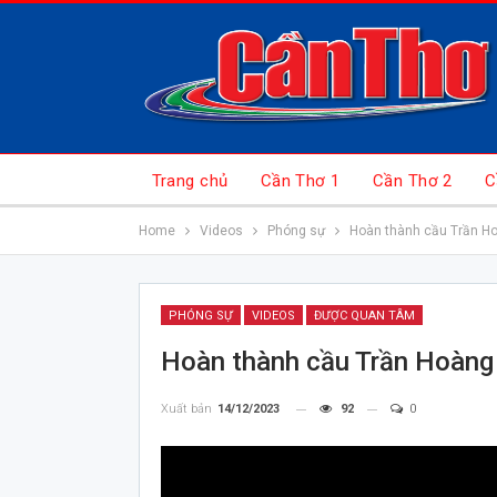
Trang chủ
Cần Thơ 1
Cần Thơ 2
C
Home
Videos
Phóng sự
Hoàn thành cầu Trần Ho
PHÓNG SỰ
VIDEOS
ĐƯỢC QUAN TÂM
Hoàn thành cầu Trần Hoàng
Xuất bản
14/12/2023
92
0