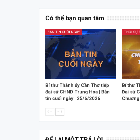
Có thể bạn quan tâm
BẢN TIN CUỐI NGÀY
THỜI SỰ
Bí thư Thành ủy Cần Thơ tiếp
Bí thư 
đại sứ CHND Trung Hoa | Bản
Đại sứ 
tin cuối ngày | 25/6/2026
Chương 
--
--
ĐỂ LẠI MỘT TRẢ LỜI