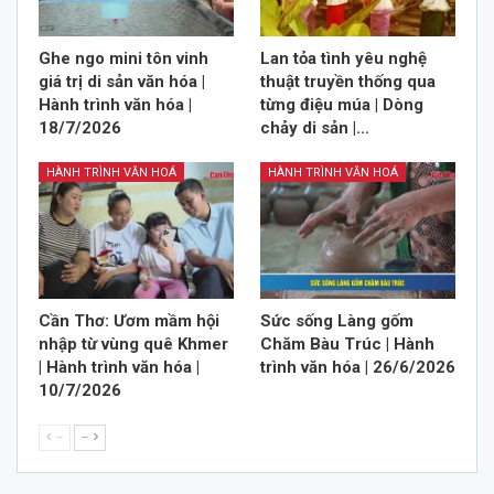
Ghe ngo mini tôn vinh
Lan tỏa tình yêu nghệ
giá trị di sản văn hóa |
thuật truyền thống qua
Hành trình văn hóa |
từng điệu múa | Dòng
18/7/2026
chảy di sản |…
HÀNH TRÌNH VĂN HOÁ
HÀNH TRÌNH VĂN HOÁ
Cần Thơ: Ươm mầm hội
Sức sống Làng gốm
nhập từ vùng quê Khmer
Chăm Bàu Trúc | Hành
| Hành trình văn hóa |
trình văn hóa | 26/6/2026
10/7/2026
--
--