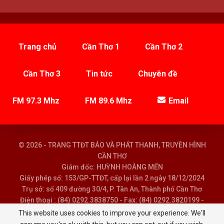
Trang chủ
Cần Thơ 1
Cần Thơ 2
Cần Thơ 3
Tin tức
Chuyên đề
FM 97.3 Mhz
FM 89.6 Mhz
Email
© 2026 - TRANG TTĐT BÁO VÀ PHÁT THANH, TRUYỀN HÌNH
CẦN THƠ
Giám đốc: HUỲNH HOÀNG MẾN
Giấy phép số: 153/GP-TTĐT, cấp lại lần 2 ngày 18/12/2024
Trụ sở: số 409 đường 30/4, P. Tân An, Thành phố Cần Thơ
Điện thoại : (84) 0292.3838750 - Fax: (84) 0292.3820199 -
Email : baoptth@cantho.gov.vn
This website uses cookies to improve your experience. We'll