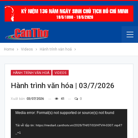
Home
Videos
Hành trình văn hoá
HÀNH TRÌNH VĂN HOÁ
VIDEOS
Hành trình văn hóa | 03/7/2026
Xuất bản
03/07/2026
41
0
Trình
Media error: Format(s) not supported or source(s) not found
chơi
Tải về tập tin: https://media4.canthotv.vn/2026/TH/07/03/HTVH-0307.mp4?
Video
_=1