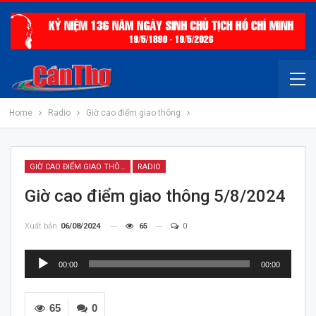
Home
Radio
Giờ cao điểm giao thông
GIỜ CAO ĐIỂM GIAO THÔNG
RADIO
Giờ cao điểm giao thông 5/8/2024
Xuất bản
06/08/2024
65
0
Trình
00:00
00:00
chơi
Audio
65
0