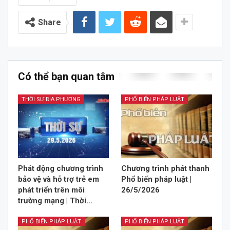
Share
Có thể bạn quan tâm
THỜI SỰ ĐỊA PHƯƠNG
PHỔ BIẾN PHÁP LUẬT
Phát động chương trình
Chương trình phát thanh
bảo vệ và hỗ trợ trẻ em
Phổ biến pháp luật |
phát triển trên môi
26/5/2026
trường mạng | Thời…
PHỔ BIẾN PHÁP LUẬT
PHỔ BIẾN PHÁP LUẬT