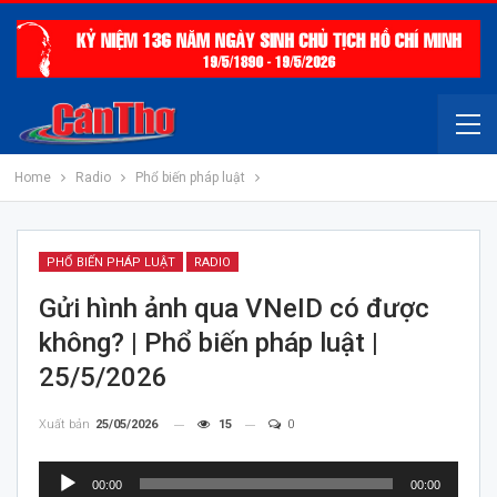
Home
Radio
Phổ biến pháp luật
PHỔ BIẾN PHÁP LUẬT
RADIO
Gửi hình ảnh qua VNeID có được
không? | Phổ biến pháp luật |
25/5/2026
Xuất bản
25/05/2026
15
0
Trình
00:00
00:00