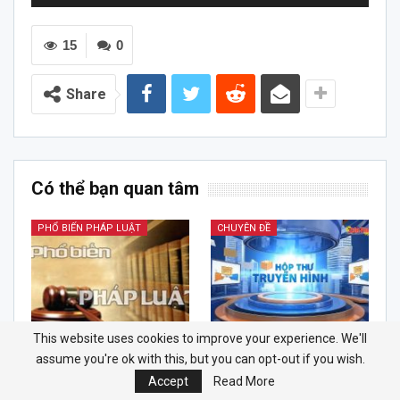
chơi
Audio
15
0
Share
Có thể bạn quan tâm
PHỔ BIẾN PHÁP LUẬT
CHUYÊN ĐỀ
This website uses cookies to improve your experience. We'll
Chương trình phát thanh
Hộp thư truyền hình |
assume you're ok with this, but you can opt-out if you wish.
Phổ biến pháp luật |
05/7/2026
Accept
Read More
06/7/2026