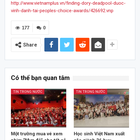
http://www.vietnamplus.vn/finding-dory-deadpool-duoc-
vinh-danh-tai-peoples-choice-awards/426692.vnp
177
0
Share
Có thể bạn quan tâm
TIN TRONG NƯỚC
TIN TRONG NƯỚC
Một trường mua vé xem
Học sinh Việt Nam xuất