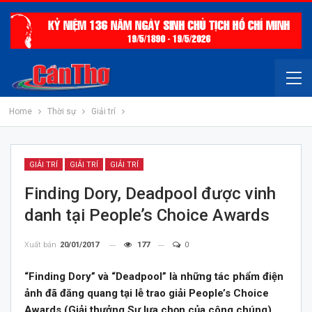
Home
Thời sự
Giải trí
GIẢI TRÍ
GIẢI TRÍ
GIẢI TRÍ
Finding Dory, Deadpool được ​vinh
danh tại People’s Choice Awards
Xuất bản
20/01/2017
177
0
“Finding Dory” và “Deadpool” là những tác phẩm điện
ảnh đã đăng quang tại lễ trao giải People’s Choice
Awards (Giải thưởng Sự lựa chọn của công chúng)