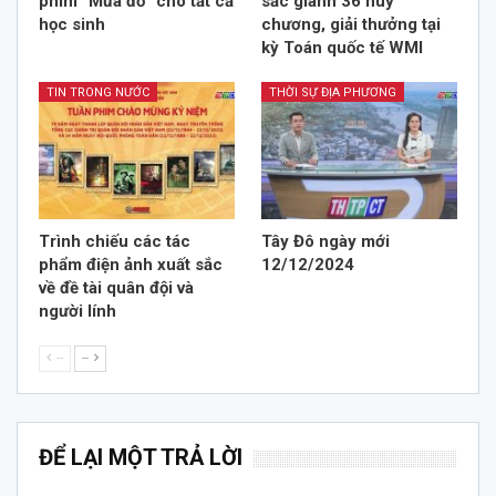
phim “Mưa đỏ” cho tất cả
sắc giành 36 huy
học sinh
chương, giải thưởng tại
kỳ Toán quốc tế WMI
TIN TRONG NƯỚC
THỜI SỰ ĐỊA PHƯƠNG
Trình chiếu các tác
Tây Đô ngày mới
phẩm điện ảnh xuất sắc
12/12/2024
về đề tài quân đội và
người lính
--
--
ĐỂ LẠI MỘT TRẢ LỜI