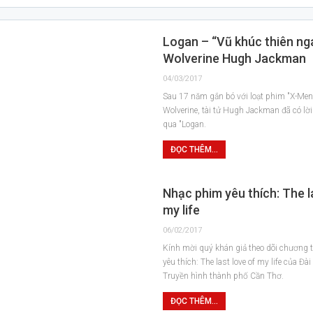
Logan – “Vũ khúc thiên ng
Wolverine Hugh Jackman
04/03/2017
Sau 17 năm gắn bó với loạt phim "X-Men
Wolverine, tài tử Hugh Jackman đã có lời
qua "Logan.
ĐỌC THÊM...
Nhạc phim yêu thích: The l
my life
06/02/2017
Kính mời quý khán giả theo dõi chương 
yêu thích: The last love of my life của Đà
Truyền hình thành phố Cần Thơ.
ĐỌC THÊM...