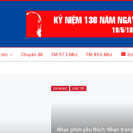
 tức
Chuyên đề
FM 97.3 Mhz
FM 89.6 Mhz
Em
CA NHẠC
GIẢI TRÍ
Nhạc phim yêu thích: Nhạc tron