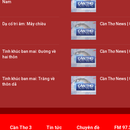
Nam
Dạ cổ tri âm: Mây chiều
Cần Thơ News | 
Tình khúc ban mai: Đường về
Cần Thơ News | 
hai thôn
Tình khúc ban mai: Trăng về
Cần Thơ News | 
thôn dã
Cần Thơ 3
Tin tức
Chuyên đề
FM 97.