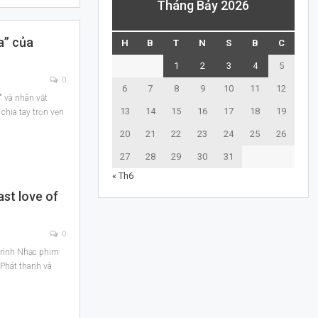
Tháng Bảy 2026
a” của
H
B
T
N
S
B
C
1
2
3
4
5
0
6
7
8
9
10
11
12
" và nhân vật
13
14
15
16
17
18
19
 chia tay trọn vẹn
20
21
22
23
24
25
26
27
28
29
30
31
« Th6
ast love of
0
trình Nhạc phim
i Phát thanh và