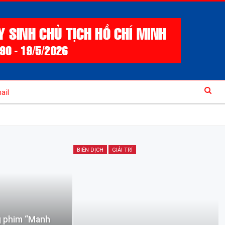
ail
BIÊN DỊCH
GIẢI TRÍ
g phim “Manh