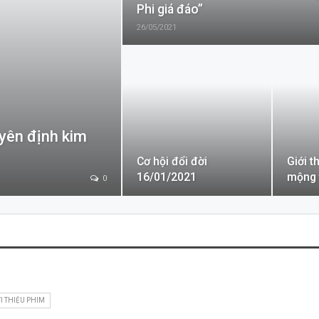
Phi giá đáo”
26/05/2021
yên định kim
Cơ hội đổi đời
Giới t
16/01/2021
mộng 
0
I THIỆU PHIM