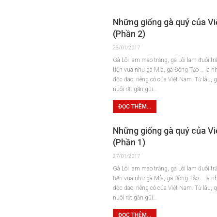
Những giống gà quý của V
(Phần 2)
28/01/2017
Gà Lôi lam mào trắng, gà Lôi lam đuôi tr
tiến vua như gà Mía, gà Đông Tảo … là 
độc đáo, riêng có của Việt Nam. Từ lâu, g
nuôi rất gần gũi…
ĐỌC THÊM...
Những giống gà quý của V
(Phần 1)
27/01/2017
Gà Lôi lam mào trắng, gà Lôi lam đuôi tr
tiến vua như gà Mía, gà Đông Tảo … là 
độc đáo, riêng có của Việt Nam. Từ lâu, g
nuôi rất gần gũi…
ĐỌC THÊM...