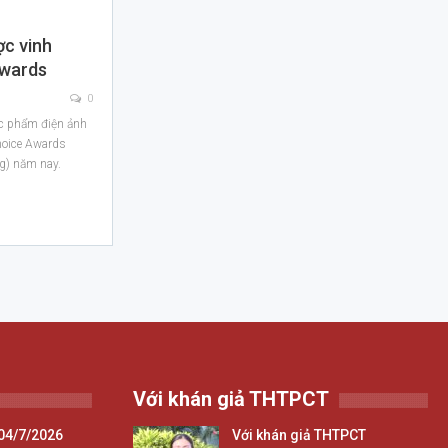
c ​vinh
Awards
0
ác phẩm điện ảnh
Choice Awards
g) năm nay.
Với khán giả THTPCT
04/7/2026
Với khán giả THTPCT