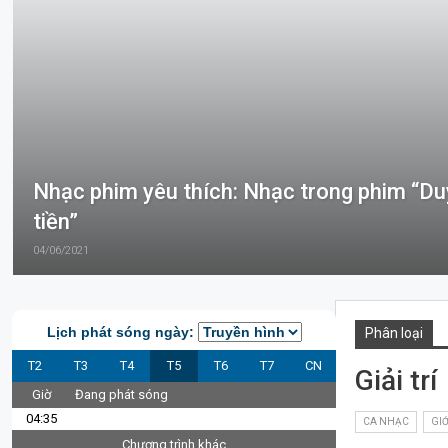
Nhạc phim yêu thích: Nhạc trong phim “Du
tiền”
04/06/2021
Lịch phát sóng ngày:
Phân loại
T2
T3
T4
T5
T6
T7
CN
Giải trí
Giờ
Đang phát sóng
04:35
CA NHẠC
GIỚ
Chương trình khác