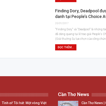
Finding Dory, Deadpool đượ
danh tại People’s Choice 
20/01/2017
"Finding Dory" và "Deadpool" là những t
đã đăng quang tại lễ trao giải People's 
(Giải thưởng Sự lựa chọn của công chún
ĐỌC THÊM...
Cần Thơ News
Tình ơi! Tôi hát: Một vòng Việt
Cần Thơ News | 