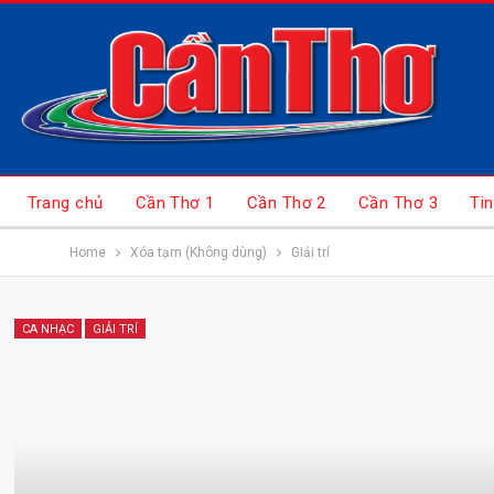
Trang chủ
Cần Thơ 1
Cần Thơ 2
Cần Thơ 3
Tin
Home
Xóa tạm (Không dùng)
Giải trí
CA NHẠC
GIẢI TRÍ