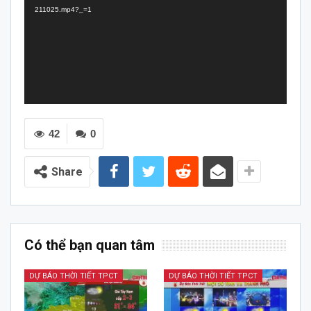
211025.mp4?_=1
42
0
Share
Có thể bạn quan tâm
DỰ BÁO THỜI TIẾT TPCT
DỰ BÁO THỜI TIẾT TPCT