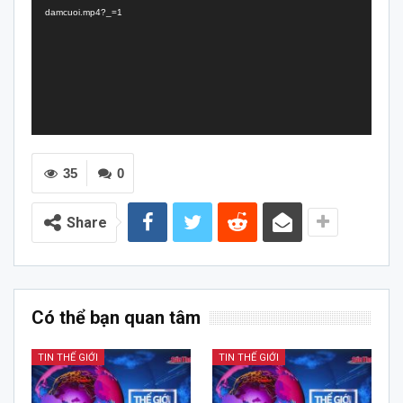
damcuoi.mp4?_=1
35
0
Share
Có thể bạn quan tâm
TIN THẾ GIỚI
TIN THẾ GIỚI