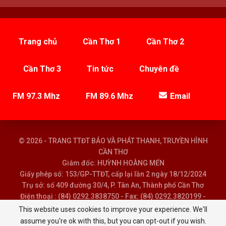
Trang chủ
Cần Thơ 1
Cần Thơ 2
Cần Thơ 3
Tin tức
Chuyên đề
FM 97.3 Mhz
FM 89.6 Mhz
Email
© 2026 - TRANG TTĐT BÁO VÀ PHÁT THANH, TRUYỀN HÌNH
CẦN THƠ
Giám đốc: HUỲNH HOÀNG MẾN
Giấy phép số: 153/GP-TTĐT, cấp lại lần 2 ngày 18/12/2024
Trụ sở: số 409 đường 30/4, P. Tân An, Thành phố Cần Thơ
Điện thoại : (84) 0292.3838750 - Fax: (84) 0292.3820199 -
Email : baoptth@cantho.gov.vn
This website uses cookies to improve your experience. We'll
assume you're ok with this, but you can opt-out if you wish.