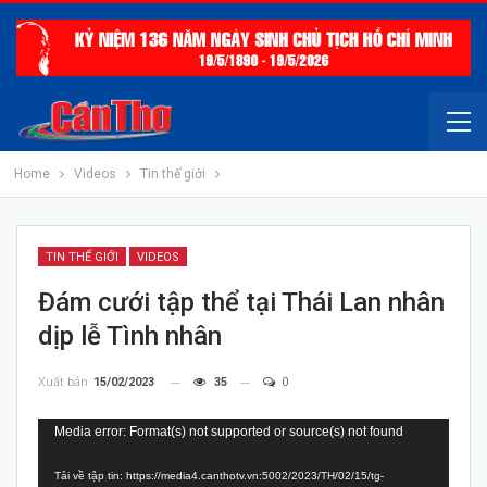
Home
Videos
Tin thế giới
TIN THẾ GIỚI
VIDEOS
Đám cưới tập thể tại Thái Lan nhân
dịp lễ Tình nhân
Xuất bản
15/02/2023
35
0
Trình
Media error: Format(s) not supported or source(s) not found
chơi
Tải về tập tin: https://media4.canthotv.vn:5002/2023/TH/02/15/tg-
Video