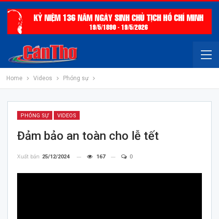
Home
Videos
Phóng sự
PHÓNG SỰ
VIDEOS
Đảm bảo an toàn cho lễ tết
Xuất bản
25/12/2024
167
0