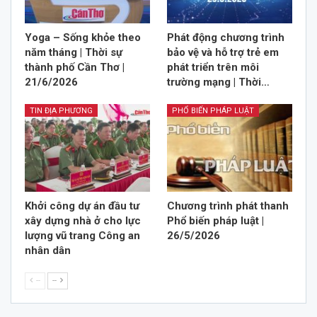
Yoga – Sống khỏe theo
Phát động chương trình
năm tháng | Thời sự
bảo vệ và hỗ trợ trẻ em
thành phố Cần Thơ |
phát triển trên môi
21/6/2026
trường mạng | Thời…
TIN ĐỊA PHƯƠNG
PHỔ BIẾN PHÁP LUẬT
Khởi công dự án đầu tư
Chương trình phát thanh
xây dựng nhà ở cho lực
Phổ biến pháp luật |
lượng vũ trang Công an
26/5/2026
nhân dân
--
--