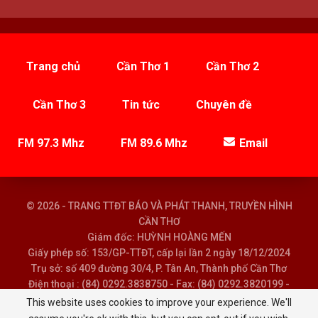
Trang chủ
Cần Thơ 1
Cần Thơ 2
Cần Thơ 3
Tin tức
Chuyên đề
FM 97.3 Mhz
FM 89.6 Mhz
Email
© 2026 - TRANG TTĐT BÁO VÀ PHÁT THANH, TRUYỀN HÌNH
CẦN THƠ
Giám đốc: HUỲNH HOÀNG MẾN
Giấy phép số: 153/GP-TTĐT, cấp lại lần 2 ngày 18/12/2024
Trụ sở: số 409 đường 30/4, P. Tân An, Thành phố Cần Thơ
Điện thoại : (84) 0292.3838750 - Fax: (84) 0292.3820199 -
Email : baoptth@cantho.gov.vn
This website uses cookies to improve your experience. We'll