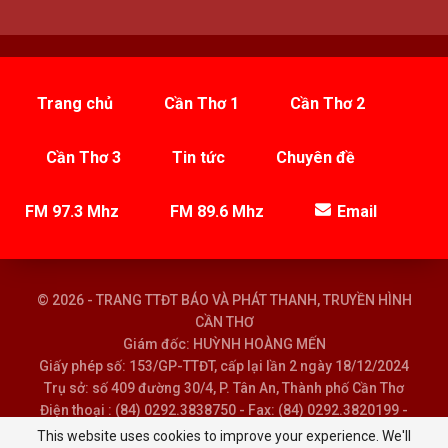
Trang chủ
Cần Thơ 1
Cần Thơ 2
Cần Thơ 3
Tin tức
Chuyên đề
FM 97.3 Mhz
FM 89.6 Mhz
Email
© 2026 - TRANG TTĐT BÁO VÀ PHÁT THANH, TRUYỀN HÌNH
CẦN THƠ
Giám đốc: HUỲNH HOÀNG MẾN
Giấy phép số: 153/GP-TTĐT, cấp lại lần 2 ngày 18/12/2024
Trụ sở: số 409 đường 30/4, P. Tân An, Thành phố Cần Thơ
Điện thoại : (84) 0292.3838750 - Fax: (84) 0292.3820199 -
Email : baoptth@cantho.gov.vn
This website uses cookies to improve your experience. We'll