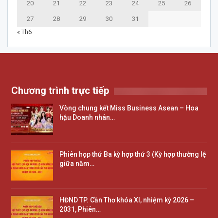
20
21
22
23
24
25
26
27
28
29
30
31
« Th6
Chương trình trực tiếp
Vòng chung kết Miss Business Asean – Hoa
hậu Doanh nhân…
Phiên họp thứ Ba kỳ hợp thứ 3 (Kỳ hợp thường lệ
giữa năm…
HĐND TP. Cần Thơ khóa XI, nhiệm kỳ 2026 –
2031, Phiên…