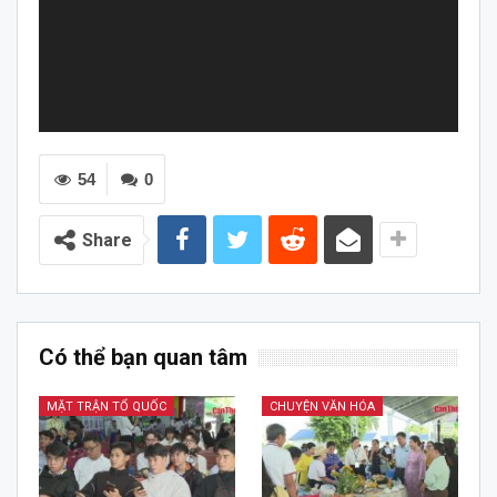
54
0
Share
Có thể bạn quan tâm
MẶT TRẬN TỔ QUỐC
CHUYỆN VĂN HÓA