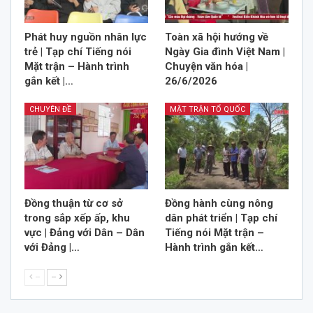
Phát huy nguồn nhân lực
Toàn xã hội hướng về
trẻ | Tạp chí Tiếng nói
Ngày Gia đình Việt Nam |
Mặt trận – Hành trình
Chuyện văn hóa |
gắn kết |…
26/6/2026
CHUYÊN ĐỀ
MẶT TRẬN TỔ QUỐC
Đồng thuận từ cơ sở
Đồng hành cùng nông
trong sắp xếp ấp, khu
dân phát triển | Tạp chí
vực | Đảng với Dân – Dân
Tiếng nói Mặt trận –
với Đảng |…
Hành trình gắn kết…
--
--