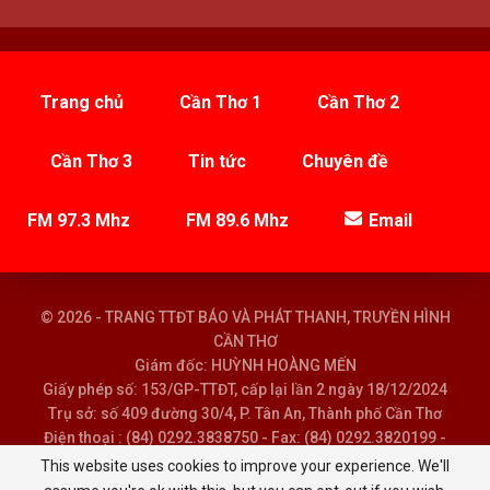
Trang chủ
Cần Thơ 1
Cần Thơ 2
Cần Thơ 3
Tin tức
Chuyên đề
FM 97.3 Mhz
FM 89.6 Mhz
Email
© 2026 - TRANG TTĐT BÁO VÀ PHÁT THANH, TRUYỀN HÌNH
CẦN THƠ
Giám đốc: HUỲNH HOÀNG MẾN
Giấy phép số: 153/GP-TTĐT, cấp lại lần 2 ngày 18/12/2024
Trụ sở: số 409 đường 30/4, P. Tân An, Thành phố Cần Thơ
Điện thoại : (84) 0292.3838750 - Fax: (84) 0292.3820199 -
Email : baoptth@cantho.gov.vn
This website uses cookies to improve your experience. We'll