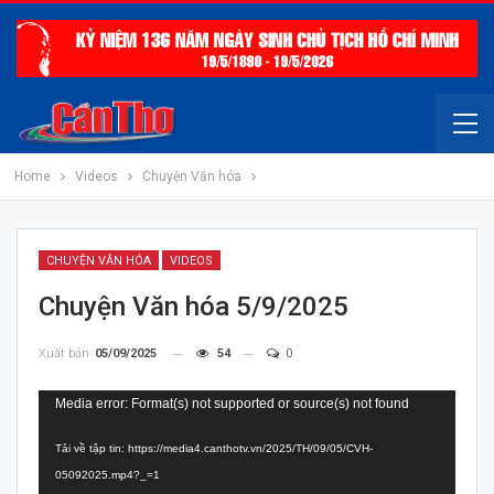
Home
Videos
Chuyện Văn hóa
CHUYỆN VĂN HÓA
VIDEOS
Chuyện Văn hóa 5/9/2025
Xuất bản
05/09/2025
54
0
Trình
Media error: Format(s) not supported or source(s) not found
chơi
Tải về tập tin: https://media4.canthotv.vn/2025/TH/09/05/CVH-
Video
05092025.mp4?_=1