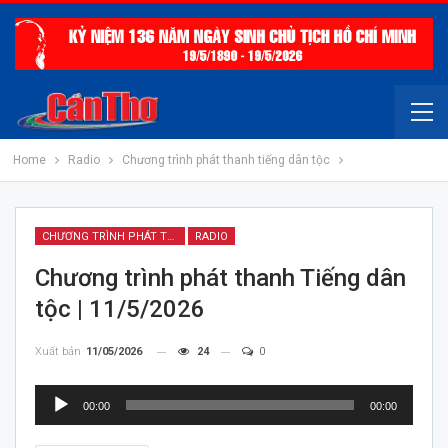
Home
Radio
Chương trình phát thanh tiếng dân tộc
CHƯƠNG TRÌNH PHÁT THANH TIẾNG DÂN TỘC
RADIO
Chương trình phát thanh Tiếng dân
tộc | 11/5/2026
Xuất bản
11/05/2026
24
0
Trình
00:00
00:00
chơi
Audio