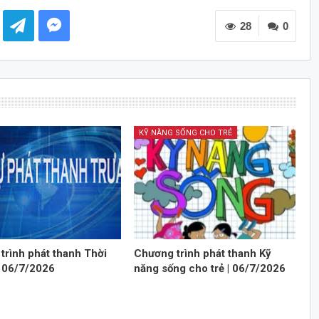
các
28
phím
0
mũi
tên
Lên/Xuống
để
tăng
hoặc
KỸ NĂNG SỐNG CHO TRẺ
giảm
âm
lượng.
trình phát thanh Thời
Chương trình phát thanh Kỹ
| 06/7/2026
năng sống cho trẻ | 06/7/2026