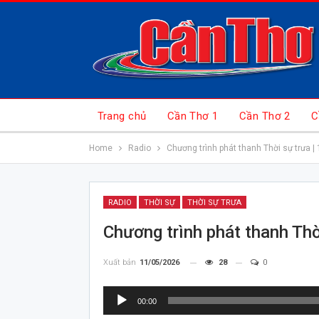
Trang chủ
Cần Thơ 1
Cần Thơ 2
C
Home
Radio
Chương trình phát thanh Thời sự trưa |
RADIO
THỜI SỰ
THỜI SỰ TRƯA
Chương trình phát thanh Thờ
Xuất bản
11/05/2026
28
0
Trình
00:00
chơi