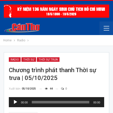
Home
Radio
RADIO
THỜI SỰ
THỜI SỰ TRƯA
Chương trình phát thanh Thời sự
trưa | 05/10/2025
Xuất bản
05/10/2025
44
0
Trình
00:00
00:00
chơi
Audio