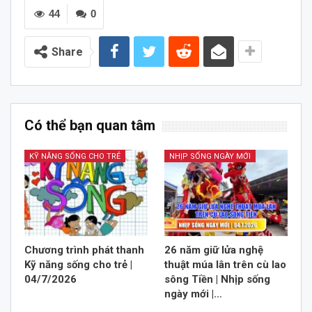
44
0
Share
Có thể bạn quan tâm
KỸ NĂNG SỐNG CHO TRẺ
NHỊP SỐNG NGÀY MỚI
Chương trình phát thanh
26 năm giữ lửa nghệ
Kỹ năng sống cho trẻ |
thuật múa lân trên cù lao
04/7/2026
sông Tiền | Nhịp sống
ngày mới |…