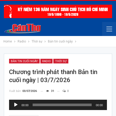
Home
Radio
Thời sự
Bản tin cuối ngày
BẢN TIN CUỐI NGÀY
RADIO
THỜI SỰ
Chương trình phát thanh Bản tin
cuối ngày | 03/7/2026
Xuất bản
03/07/2026
31
0
Trình
00:00
00:00
chơi
Audio