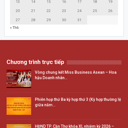
13
14
15
16
17
18
19
20
21
22
23
24
25
26
27
28
29
30
31
« Th6
Chương trình trực tiếp
Vòng chung kết Miss Business Asean – Hoa
hậu Doanh nhân…
Phiên họp thứ Ba kỳ hợp thứ 3 (Kỳ hợp thường lệ
giữa năm…
HĐND TP. Cần Thơ khóa XI, nhiệm kỳ 2026 –