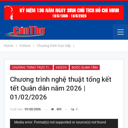
Home
Videos
Chương trình trực tiếp
CHƯƠNG TRÌNH TRỰC TIẾP
VIDEOS
ĐƯỢC QUAN TÂM
Chương trình nghệ thuật tổng kết
tết Quân dân năm 2026 |
01/02/2026
Xuất bản
01/02/2026
433
0
Trình
Media error: Format(s) not supported or source(s) not found