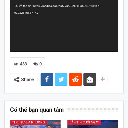
chơi
Tải về tập tin: https://media4.canthotv.vn/2026/TH/02/01/tructiep-
Video
010226.mp4?_=1
433
0
Share
Có thể bạn quan tâm
THỜI SỰ ĐỊA PHƯƠNG
BẢN TIN CUỐI NGÀY