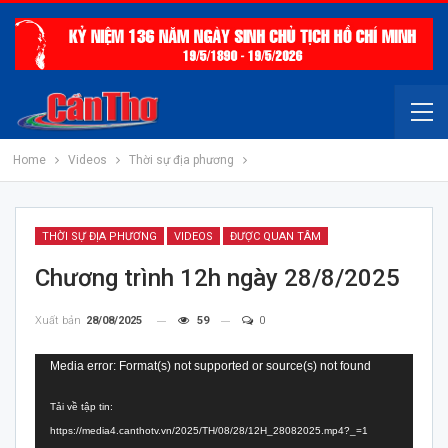
Home
Videos
Thời sự địa phương
THỜI SỰ ĐỊA PHƯƠNG
VIDEOS
ĐƯỢC QUAN TÂM
Chương trình 12h ngày 28/8/2025
Xuất bản
28/08/2025
59
0
Trình
Media error: Format(s) not supported or source(s) not found
chơi
Tải về tập tin:
Video
https://media4.canthotv.vn/2025/TH/08/28/12H_28082025.mp4?_=1