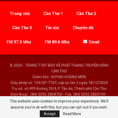
Trang chủ
Cần Thơ 1
Cần Thơ 2
Cần Thơ 3
Tin tức
Chuyên đề
FM 97.3 Mhz
FM 89.6 Mhz
Email
© 2026 - TRANG TTĐT BÁO VÀ PHÁT THANH, TRUYỀN HÌNH
CẦN THƠ
Giám đốc: HUỲNH HOÀNG MẾN
Giấy phép số: 153/GP-TTĐT, cấp lại lần 2 ngày 18/12/2024
Trụ sở: số 409 đường 30/4, P. Tân An, Thành phố Cần Thơ
Điện thoại : (84) 0292.3838750 - Fax: (84) 0292.3820199 -
Email : baoptth@cantho.gov.vn
This website uses cookies to improve your experience. We'll
assume you're ok with this, but you can opt-out if you wish.
Accept
Read More