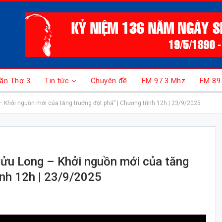
ần Thơ 3
Tin tức
Chuyên đề
FM 97.3 Mhz
FM 89
 Khởi nguồn mới của tăng trưởng đột phá” | Chương trình 12h | 23/9/2025
ửu Long – Khởi nguồn mới của tăng
ình 12h | 23/9/2025