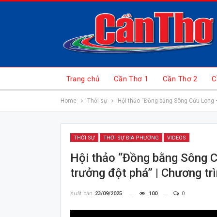
Trang chủ
Cần Thơ 1
Cần Thơ 2
C
Home
Thời sự
Hội thảo “Đồng bằng Sông Cửu Long –
THỜI SỰ
THỜI SỰ ĐỊA PHƯƠNG
VIDEOS
Hội thảo “Đồng bằng Sông C
trưởng đột phá” | Chương tr
Xuất bản
23/09/2025
100
0