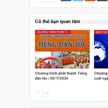
Có thể bạn quan tâm
CHƯƠNG TRÌNH PHÁT THANH TIẾNG DÂN TỘC
BẢN TIN 
Chương trình phát thanh Tiếng
Chương 
dân tộc | 05/7/2026
cuối ng
--
--