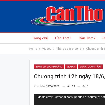
Trang chủ
Cần Thơ 1
Cần Thơ 2
C
Home
Videos
Thời sự địa phương
Chương trình 
THỜI SỰ ĐỊA PHƯƠNG
VIDEOS
ĐƯỢC QUAN TÂM
Chương trình 12h ngày 18/
Xuất bản
18/06/2025
57
0
Trình
Media error: Format(s) not supported or source(s) not
chơi