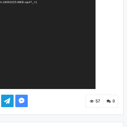
CT12h-18062025-WEB.mp4?_=1
57
0