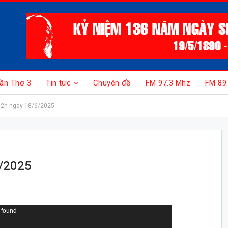
ần Thơ 3
Tin tức
Chuyên đề
FM 97.3 Mhz
FM 89
12h ngày 18/6/2025
6/2025
 found