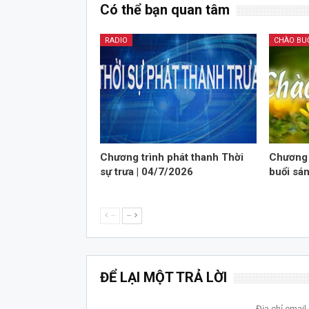
Có thể bạn quan tâm
RADIO
CHÀO BU
Chương trình phát thanh Thời
Chương 
sự trưa | 04/7/2026
buổi sá
--
--
ĐỂ LẠI MỘT TRẢ LỜI
Địa chỉ emai