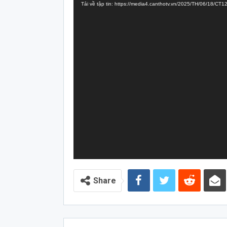
Tải về tập tin: https://media4.canthotv.vn/2025/TH/06/18/
Video
Share