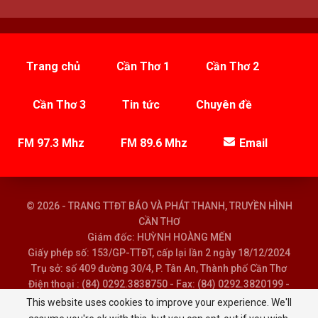
Trang chủ
Cần Thơ 1
Cần Thơ 2
Cần Thơ 3
Tin tức
Chuyên đề
FM 97.3 Mhz
FM 89.6 Mhz
Email
© 2026 - TRANG TTĐT BÁO VÀ PHÁT THANH, TRUYỀN HÌNH
CẦN THƠ
Giám đốc: HUỲNH HOÀNG MẾN
Giấy phép số: 153/GP-TTĐT, cấp lại lần 2 ngày 18/12/2024
Trụ sở: số 409 đường 30/4, P. Tân An, Thành phố Cần Thơ
Điện thoại : (84) 0292.3838750 - Fax: (84) 0292.3820199 -
Email : baoptth@cantho.gov.vn
This website uses cookies to improve your experience. We'll