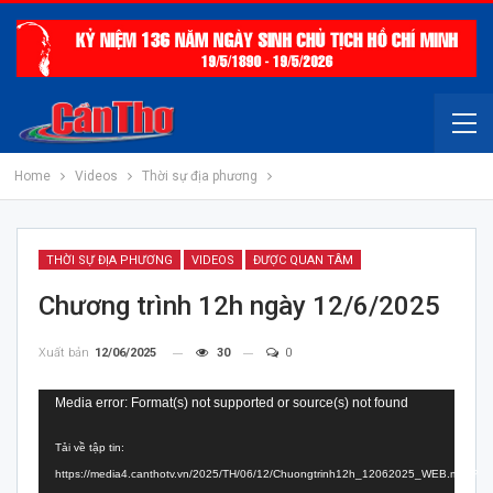
Home
Videos
Thời sự địa phương
THỜI SỰ ĐỊA PHƯƠNG
VIDEOS
ĐƯỢC QUAN TÂM
Chương trình 12h ngày 12/6/2025
Xuất bản
12/06/2025
30
0
Trình
Media error: Format(s) not supported or source(s) not found
chơi
Tải về tập tin:
Video
https://media4.canthotv.vn/2025/TH/06/12/Chuongtrinh12h_12062025_WEB.mp4?