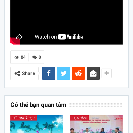
84
0
Share
Có thể bạn quan tâm
LỜI HAY Ý ĐẸP
TỌA ĐÀM