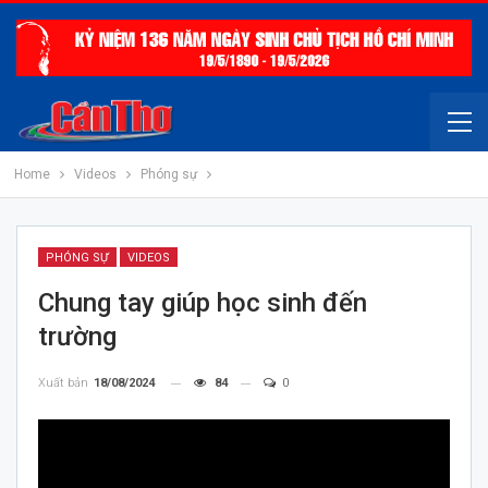
Home
Videos
Phóng sự
PHÓNG SỰ
VIDEOS
Chung tay giúp học sinh đến
trường
Xuất bản
18/08/2024
84
0