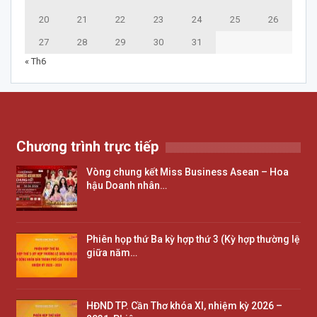
20
21
22
23
24
25
26
27
28
29
30
31
« Th6
Chương trình trực tiếp
Vòng chung kết Miss Business Asean – Hoa
hậu Doanh nhân…
Phiên họp thứ Ba kỳ hợp thứ 3 (Kỳ hợp thường lệ
giữa năm…
HĐND TP. Cần Thơ khóa XI, nhiệm kỳ 2026 –