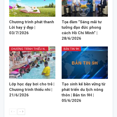
Chương trình phát thanh
Tọa đàm ”Sáng mãi tư
Lời hay ý đẹp |
tưởng đạo đức phong
03/7/2026
cách Hồ Chí Minh” |
28/6/2026
CHƯƠNG TRÌNH THIẾU NHI
BẢN TIN 9H
Lớp học dạy bơi cho trẻ |
Tạo sinh kế bền vững từ
Chương trình thiếu nhi |
phát triển du lịch nông
21/6/2026
thôn | Bản tin 9H |
05/6/2026
--
--