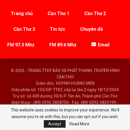
Trang chủ
Cần Thơ 1
Cần Thơ 2
Cần Thơ 3
Tin tức
Chuyên đề
FM 97.3 Mhz
FM 89.6 Mhz
Email
© 2026 - TRANG TTĐT BÁO VÀ PHÁT THANH, TRUYỀN HÌNH
CẦN THƠ
Giám đốc: HUỲNH HOÀNG MẾN
Giấy phép số: 153/GP-TTĐT, cấp lại lần 2 ngày 18/12/2024
Trụ sở: số 409 đường 30/4, P. Tân An, Thành phố Cần Thơ
Điện thoại : (84) 0292.3838750 - Fax: (84) 0292.3820199 -
Email : baoptth@cantho.gov.vn
This website uses cookies to improve your experience. We'll
assume you're ok with this, but you can opt-out if you wish.
Accept
Read More