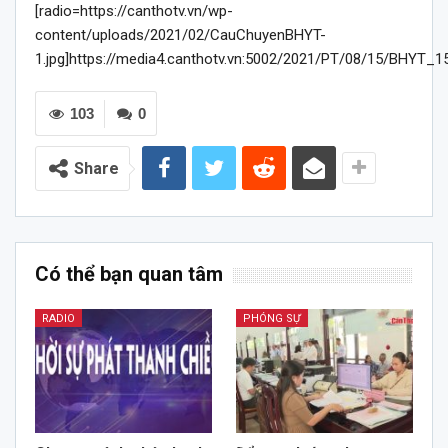
[radio=https://canthotv.vn/wp-
content/uploads/2021/02/CauChuyenBHYT-
1.jpg]https://media4.canthotv.vn:5002/2021/PT/08/15/BHYT_1
103
0
Share
Có thể bạn quan tâm
RADIO
PHÓNG SỰ