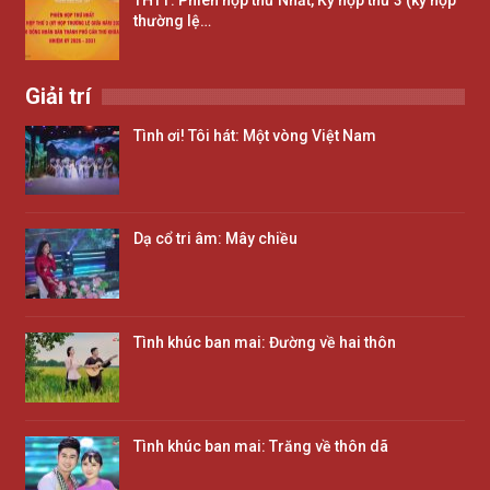
THTT: Phiên họp thứ Nhất, Kỳ họp thứ 3 (kỳ họp
thường lệ…
Giải trí
Tình ơi! Tôi hát: Một vòng Việt Nam
Dạ cổ tri âm: Mây chiều
Tình khúc ban mai: Đường về hai thôn
Tình khúc ban mai: Trăng về thôn dã