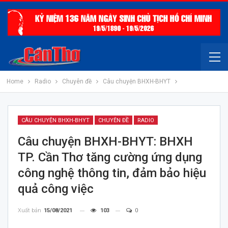
Home
Radio
Chuyên đề
Câu chuyện BHXH-BHYT
CÂU CHUYỆN BHXH-BHYT
CHUYÊN ĐỀ
RADIO
Câu chuyện BHXH-BHYT: BHXH
TP. Cần Thơ tăng cường ứng dụng
công nghệ thông tin, đảm bảo hiệu
quả công việc
Xuất bản
15/08/2021
103
0