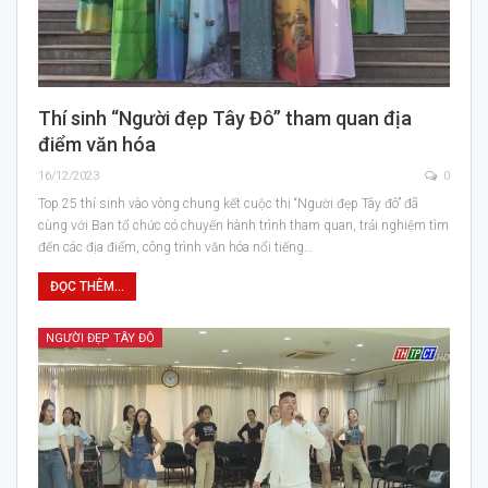
Thí sinh “Người đẹp Tây Đô” tham quan địa
điểm văn hóa
16/12/2023
0
Top 25 thí sinh vào vòng chung kết cuộc thi “Người đẹp Tây đô” đã
cùng với Ban tổ chức có chuyến hành trình tham quan, trải nghiệm tìm
đến các địa điểm, công trình văn hóa nổi tiếng…
ĐỌC THÊM...
NGƯỜI ĐẸP TÂY ĐÔ