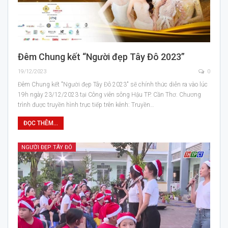
Đêm Chung kết “Người đẹp Tây Đô 2023”
19/12/2023
0
Đêm Chung kết "Người đẹp Tây Đô 2023" sẽ chính thức diễn ra vào lúc
19h ngày 23/12/2023 tại Công viên sông Hậu TP. Cần Thơ. Chương
trình được truyền hình trực tiếp trên kênh: Truyền…
ĐỌC THÊM...
NGƯỜI ĐẸP TÂY ĐÔ