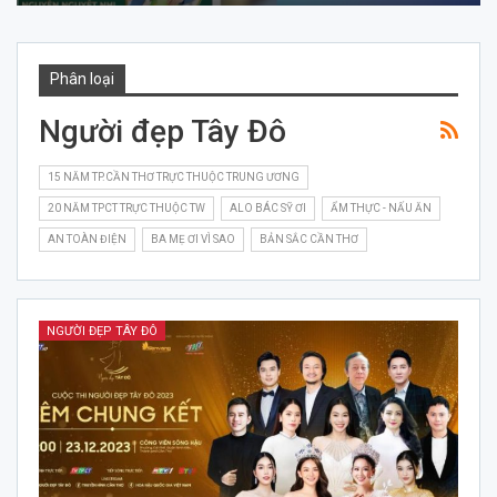
Phân loại
Người đẹp Tây Đô
15 NĂM TP.CẦN THƠ TRỰC THUỘC TRUNG ƯƠNG
20 NĂM TPCT TRỰC THUỘC TW
ALO BÁC SỸ ƠI
ẨM THỰC - NẤU ĂN
AN TOÀN ĐIỆN
BA MẸ ƠI VÌ SAO
BẢN SẮC CẦN THƠ
NGƯỜI ĐẸP TÂY ĐÔ