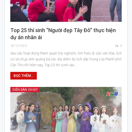
Top 25 thí sinh “Người đẹp Tây Đô” thực hiện
dự án nhân ái
18/12/2023
0
Sau các hoạt động tham quan trải nghiệm, tìm hiểu di sản văn hóa, lịch
sử và chụp ảnh quảng bá các địa điểm du lịch đặc trưng của thành phố
Cần Thơ thì hôm nay, Top 25 thí sinh vào…
ĐỌC THÊM...
DIỄN ĐÀN VH-NT