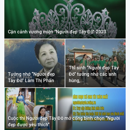
Cận cảnh vương miện “Người đẹp Tây Đô” 2023
Thí sinh “Người đẹp Tây
Tưởng nhớ “Người đẹp
Đô” tưởng nhớ các anh
Tây Đô” Lâm Thị Phấn
hùng,…
Cuộc thi Người đẹp Tây Đô mở cổng bình chọn “Người
đẹp được yêu thích”