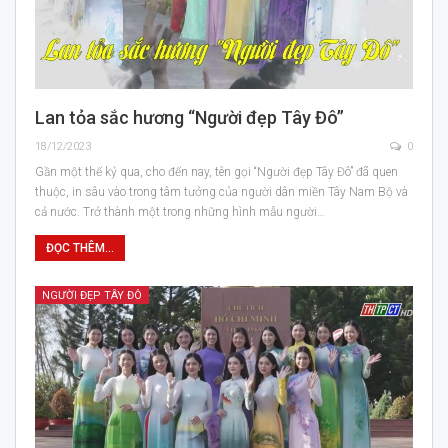
Lan tỏa sắc hương “Người đẹp Tây Đô”
18/12/2023
0
Gần một thế kỷ qua, cho đến nay, tên gọi “Người đẹp Tây Đô” đã quen
thuộc, in sâu vào trong tâm tưởng của người dân miền Tây Nam Bộ và
cả nước. Trở thành một trong những hình mẫu người…
ĐỌC THÊM...
NGƯỜI ĐẸP TÂY ĐÔ