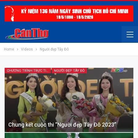
Home
Videos
Người đẹp Tây Đô
CHƯƠNG TRÌNH TRỰC TIẾP
NGƯỜI ĐẸP TÂY ĐÔ
Chung kết cuộc thi “Người đẹp Tây Đô 2023”