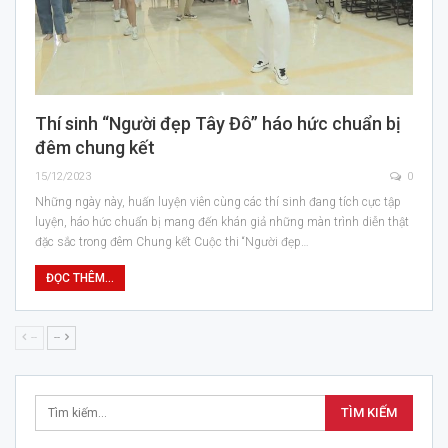
Thí sinh “Người đẹp Tây Đô” háo hức chuẩn bị
đêm chung kết
15/12/2023
0
Những ngày này, huấn luyện viên cùng các thí sinh đang tích cực tập
luyện, háo hức chuẩn bị mang đến khán giả những màn trình diễn thật
đặc sắc trong đêm Chung kết Cuộc thi “Người đẹp…
ĐỌC THÊM...
--
--