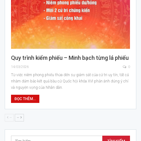
Quy trình kiểm phiếu – Minh bạch từng lá phiếu
14/03/2026
0
Từ việc niêm phong phiếu thừa đến sự giám sát của cử tri uy tín, tất cả
nhằm đảm bảo kết quả bầu cử Quốc hội khóa XVI phản ánh đúng ý chí
và nguyện vọng của Nhân dân.
ĐỌC THÊM...
--
--