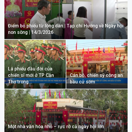
Điểm bỏ phiếu từ lòng dân | Tạp chí Hướng về Ngày hội
non sông | 14/3/2026
Lá phiếu đầu đời của
chiến sĩ mới ở TP Cần
Cán bộ, chiến sỹ công an
Thơ trong…
bầu cử sớm
Một nhà văn hóa nhỏ – rực rỡ cả ngày hội lớn