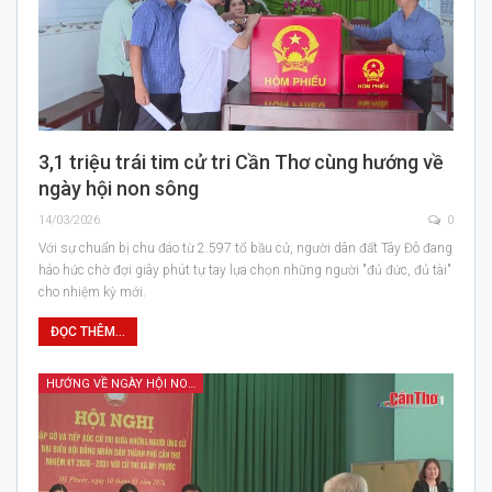
3,1 triệu trái tim cử tri Cần Thơ cùng hướng về
ngày hội non sông
14/03/2026
0
Với sự chuẩn bị chu đáo từ 2.597 tổ bầu cử, người dân đất Tây Đô đang
háo hức chờ đợi giây phút tự tay lựa chọn những người "đủ đức, đủ tài"
cho nhiệm kỳ mới.
ĐỌC THÊM...
HƯỚNG VỀ NGÀY HỘI NON SÔNG