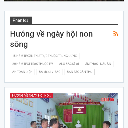
Phân loại
Hướng về ngày hội non
sông
15 NĂM TP.CẦN THƠ TRỰC THUỘC TRUNG ƯƠNG
20 NĂM TPCT TRỰC THUỘC TW
ALO BÁC SỸ ƠI
ẨM THỰC - NẤU ĂN
AN TOÀN ĐIỆN
BA MẸ ƠI VÌ SAO
BẢN SẮC CẦN THƠ
HƯỚNG VỀ NGÀY HỘI NON SÔNG