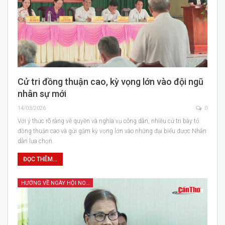
Cử tri đồng thuận cao, kỳ vọng lớn vào đội ngũ
nhân sự mới
14/03/2026
0
Với ý thức rõ ràng về quyền và nghĩa vụ công dân, nhiều cử tri bày tỏ
đồng thuận cao và gửi gắm kỳ vọng lớn vào những đại biểu được Nhân
dân lựa chọn.
ĐỌC THÊM...
HƯỚNG VỀ NGÀY HỘI NON SÔNG