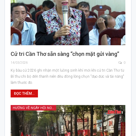
Cử tri Cần Thơ sẵn sàng “chọn mặt gửi vàng”
14/03/2026
0
Kỳ bầu cử 2026 ghi nhận một luồng sinh khí mới khi cử tri Cần Thơ từ
Bí thư chi bộ đến thanh niên đều đồng lòng chọn "đạo đức và tài năng"
làm thước đo.
ĐỌC THÊM...
HƯỚNG VỀ NGÀY HỘI NON SÔNG