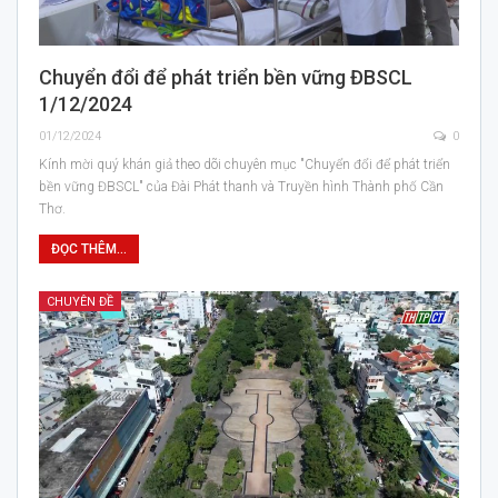
Chuyển đổi để phát triển bền vững ĐBSCL
1/12/2024
01/12/2024
0
Kính mời quý khán giả theo dõi chuyên mục "Chuyển đổi để phát triển
bền vững ĐBSCL" của Đài Phát thanh và Truyền hình Thành phố Cần
Thơ.
ĐỌC THÊM...
CHUYÊN ĐỀ