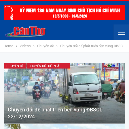
Home
Videos
Chuyên đề
Chuyển đổi để phát triển bền vững ĐBSCL
CHUYÊN ĐỀ
CHUYỂN ĐỔI ĐỂ PHÁT TRIỂN BỀN VỮNG ĐBSCL
Chuyển đổi để phát triển bền vững ĐBSCL
22/12/2024