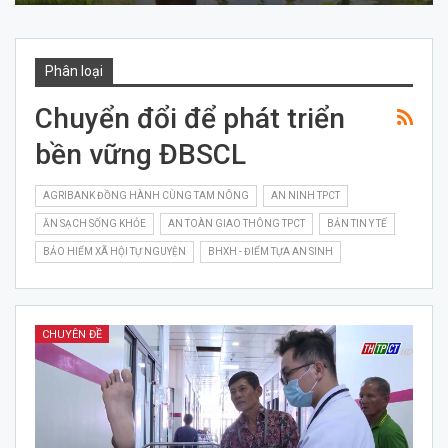
Phân loại
Chuyển đổi để phát triển
bền vững ĐBSCL
AGRIBANK ĐỒNG HÀNH CÙNG TAM NÔNG
AN NINH TPCT
ĂN SẠCH SỐNG KHỎE
AN TOÀN GIAO THÔNG TPCT
BẢN TIN Y TẾ
BẢO HIỂM XÃ HỘI TỰ NGUYỆN
BHXH - ĐIỂM TỰA AN SINH
CHUYÊN ĐỀ