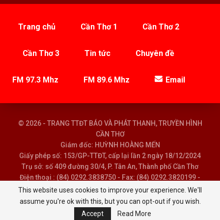
Trang chủ
Cần Thơ 1
Cần Thơ 2
Cần Thơ 3
Tin tức
Chuyên đề
FM 97.3 Mhz
FM 89.6 Mhz
Email
© 2026 - TRANG TTĐT BÁO VÀ PHÁT THANH, TRUYỀN HÌNH
CẦN THƠ
Giám đốc: HUỲNH HOÀNG MẾN
Giấy phép số: 153/GP-TTĐT, cấp lại lần 2 ngày 18/12/2024
Trụ sở: số 409 đường 30/4, P. Tân An, Thành phố Cần Thơ
Điện thoại : (84) 0292.3838750 - Fax: (84) 0292.3820199 -
Email : baoptth@cantho.gov.vn
This website uses cookies to improve your experience. We'll
assume you're ok with this, but you can opt-out if you wish.
Accept
Read More