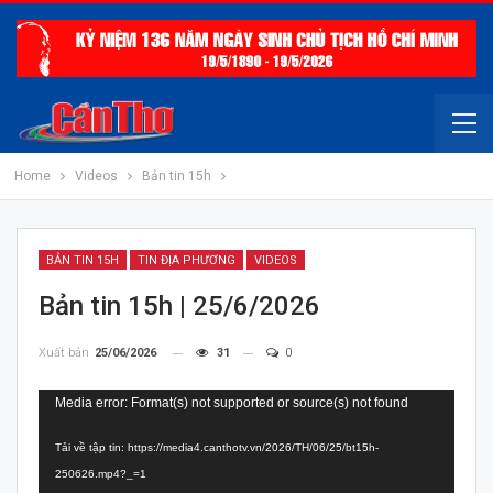
Home
Videos
Bản tin 15h
BẢN TIN 15H
TIN ĐỊA PHƯƠNG
VIDEOS
Bản tin 15h | 25/6/2026
Xuất bản
25/06/2026
31
0
Trình
Media error: Format(s) not supported or source(s) not found
chơi
Tải về tập tin: https://media4.canthotv.vn/2026/TH/06/25/bt15h-
Video
250626.mp4?_=1