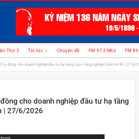
ần Thơ 3
Tin tức
Chuyên đề
FM 97.3 Mhz
FM 89
50 tỷ đồng cho doanh nghiệp đầu tư hạ tầng cụm công nghiệp | Bản tin 9h | 27/6/
 đồng cho doanh nghiệp đầu tư hạ tầng
h | 27/6/2026
 found