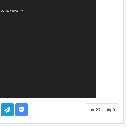
T9h-270626.mp4?_=1
21
0