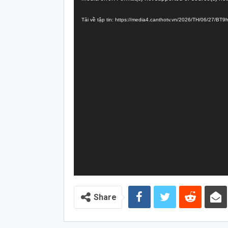
chơi
Tải về tập tin: https://media4.canthotv.vn/2026/TH/06/27/B
Video
Share