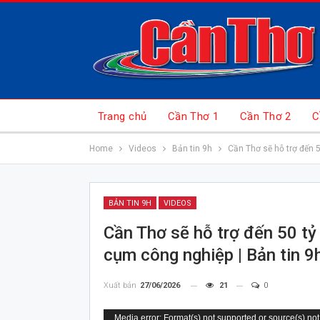
Trang chủ
Cần Thơ 1
Cần Thơ 2
C
Home
Videos
Bản tin 9h
Cần Thơ sẽ hỗ trợ đến 
BẢN TIN 9H
VIDEOS
Cần Thơ sẽ hỗ trợ đến 50 tỷ
cụm công nghiệp | Bản tin 9
Xuất bản
27/06/2026
21
0
Trình
Media error: Format(s) not supported or source(s) not