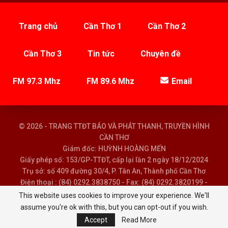
Trang chủ
Cần Thơ 1
Cần Thơ 2
Cần Thơ 3
Tin tức
Chuyên đề
FM 97.3 Mhz
FM 89.6 Mhz
Email
© 2026 - TRANG TTĐT BÁO VÀ PHÁT THANH, TRUYỀN HÌNH
CẦN THƠ
Giám đốc: HUỲNH HOÀNG MẾN
Giấy phép số: 153/GP-TTĐT, cấp lại lần 2 ngày 18/12/2024
Trụ sở: số 409 đường 30/4, P. Tân An, Thành phố Cần Thơ
Điện thoại : (84) 0292.3838750 - Fax: (84) 0292.3820199 -
Email : baoptth@cantho.gov.vn
This website uses cookies to improve your experience. We'll
assume you're ok with this, but you can opt-out if you wish.
Accept
Read More