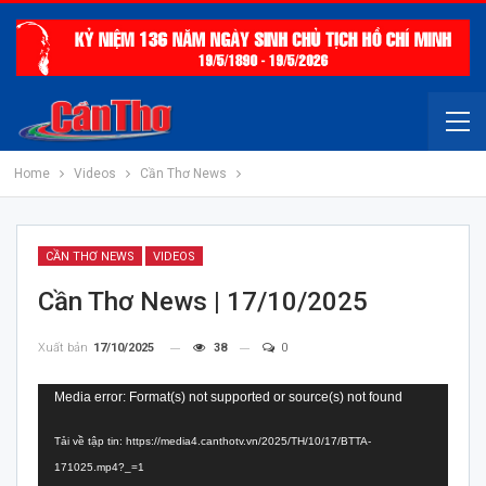
Home
Videos
Cần Thơ News
CẦN THƠ NEWS
VIDEOS
Cần Thơ News | 17/10/2025
Xuất bản
17/10/2025
38
0
Trình
Media error: Format(s) not supported or source(s) not found
chơi
Tải về tập tin: https://media4.canthotv.vn/2025/TH/10/17/BTTA-
Video
171025.mp4?_=1