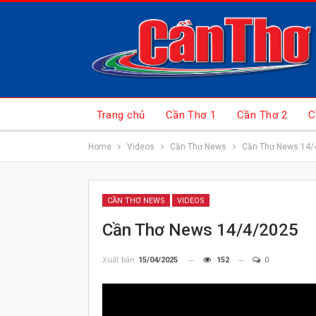
Trang chủ
Cần Thơ 1
Cần Thơ 2
C
Home
Videos
Cần Thơ News
Cần Thơ News 14/
CẦN THƠ NEWS
VIDEOS
Cần Thơ News 14/4/2025
Xuất bản
15/04/2025
152
0