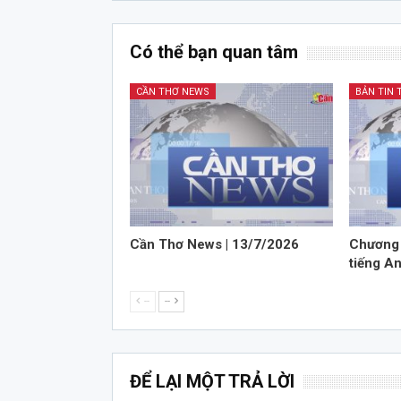
Có thể bạn quan tâm
CẦN THƠ NEWS
BẢN TIN 
Cần Thơ News | 13/7/2026
Chương 
tiếng A
--
--
ĐỂ LẠI MỘT TRẢ LỜI