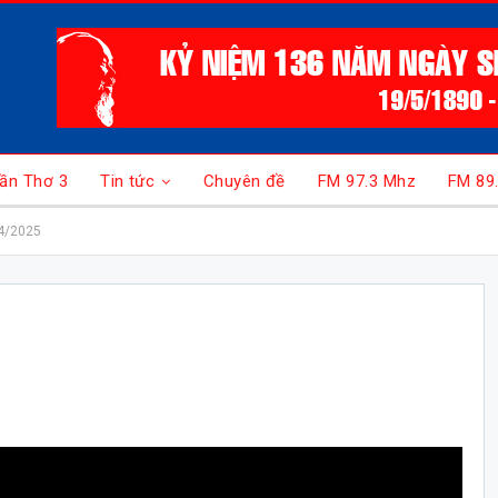
ần Thơ 3
Tin tức
Chuyên đề
FM 97.3 Mhz
FM 89
4/2025