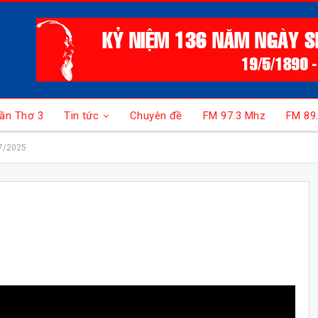
ần Thơ 3
Tin tức
Chuyên đề
FM 97.3 Mhz
FM 89
7/2025