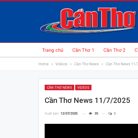
Trang chủ
Cần Thơ 1
Cần Thơ 2
C
Home
Videos
Cần Thơ News
Cần Thơ News 11/
CẦN THƠ NEWS
VIDEOS
Cần Thơ News 11/7/2025
Xuất bản
12/07/2025
35
0