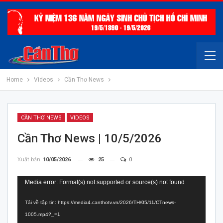
Home
Videos
Cần Thơ News
CẦN THƠ NEWS
VIDEOS
Cần Thơ News | 10/5/2026
Xuất bản
10/05/2026
25
0
Trình
Media error: Format(s) not supported or source(s) not found
chơi
Tải về tập tin: https://media4.canthotv.vn/2026/TH/05/11/CTnews-
Video
1005.mp4?_=1