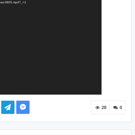
Tnews-0805.mp4?_=1
28
0