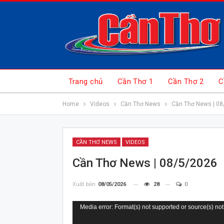
Trang chủ
Cần Thơ 1
Cần Thơ 2
C
Home
Videos
Cần Thơ News
Cần Thơ News | 08
CẦN THƠ NEWS
VIDEOS
Cần Thơ News | 08/5/2026
Xuất bản
08/05/2026
28
0
Trình
Media error: Format(s) not supported or source(s) not
chơi