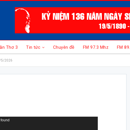
ần Thơ 3
Tin tức
Chuyên đề
FM 97.3 Mhz
FM 89
/5/2026
 found