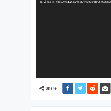
Tải về tập tin: https://media4.canthotv.vn/2026/TH/05/08/C
Video
Share