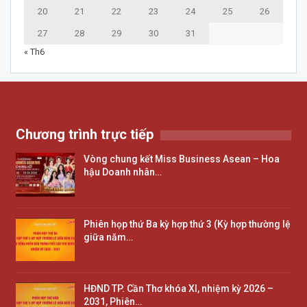
20
21
22
23
24
25
26
27
28
29
30
31
« Th6
Chương trình trực tiếp
Vòng chung kết Miss Business Asean – Hoa
hậu Doanh nhân…
Phiên họp thứ Ba kỳ hợp thứ 3 (Kỳ hợp thường lệ
giữa năm…
HĐND TP. Cần Thơ khóa XI, nhiệm kỳ 2026 –
2031, Phiên…