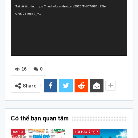
chơi
Tải về tập tin: https://media4.canthotv.vn/2026/TH/07/08/bt15h-
Video
070726.mp4?_=1
16
0
Share
Có thể bạn quan tâm
RADIO
LỜI HAY Ý ĐẸP