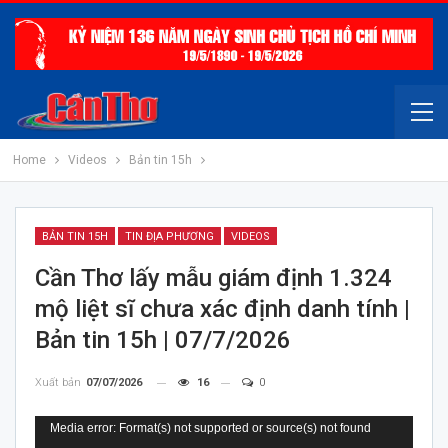
Home
Videos
Bản tin 15h
BẢN TIN 15H
TIN ĐỊA PHƯƠNG
VIDEOS
Cần Thơ lấy mẫu giám định 1.324
mộ liệt sĩ chưa xác định danh tính |
Bản tin 15h | 07/7/2026
Xuất bản
07/07/2026
16
0
Trình
Media error: Format(s) not supported or source(s) not found