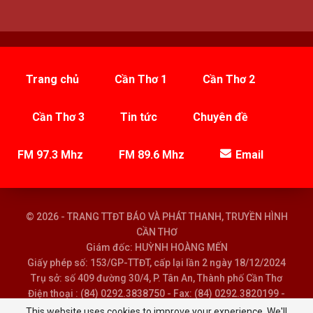
Trang chủ
Cần Thơ 1
Cần Thơ 2
Cần Thơ 3
Tin tức
Chuyên đề
FM 97.3 Mhz
FM 89.6 Mhz
Email
© 2026 - TRANG TTĐT BÁO VÀ PHÁT THANH, TRUYỀN HÌNH
CẦN THƠ
Giám đốc: HUỲNH HOÀNG MẾN
Giấy phép số: 153/GP-TTĐT, cấp lại lần 2 ngày 18/12/2024
Trụ sở: số 409 đường 30/4, P. Tân An, Thành phố Cần Thơ
Điện thoại : (84) 0292.3838750 - Fax: (84) 0292.3820199 -
Email : baoptth@cantho.gov.vn
This website uses cookies to improve your experience. We'll