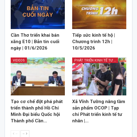
Cần Thơ triển khai bán
Tiếp sức kinh tế hộ |
xăng E10 | Bản tin cuối
Chương trình 12h |
ngày | 01/6/2026
10/5/2026
VIDEOS
PHÁT TRIỂN KINH TẾ TƯ NHÂN
Tạo cơ chế đột phá phát
Xã Vĩnh Tường nâng tầm
triển thành phố Hồ Chí
sản phẩm OCOP | Tạp
Minh Đại biểu Quốc hội
chí Phát triển kinh tế tư
Thành phố Cần…
nhân |…
--
--