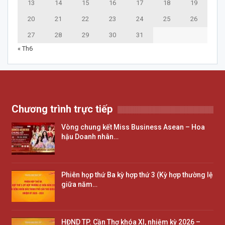
13
14
15
16
17
18
19
20
21
22
23
24
25
26
27
28
29
30
31
« Th6
Chương trình trực tiếp
Vòng chung kết Miss Business Asean – Hoa
hậu Doanh nhân…
Phiên họp thứ Ba kỳ hợp thứ 3 (Kỳ hợp thường lệ
giữa năm…
HĐND TP. Cần Thơ khóa XI, nhiệm kỳ 2026 –