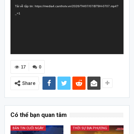
chơi
Tải về tập tin: https://media4.canthotv.vn/2026/TH/07/07/BT9H-0707.mp4?
Video
_=1
17
0
Share
Có thể bạn quan tâm
BẢN TIN CUỐI NGÀY
THỜI SỰ ĐỊA PHƯƠNG