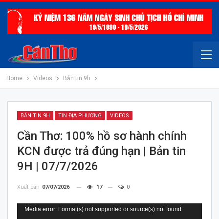
Home
Videos
Bản tin 9h
BẢN TIN 9H
TIN ĐỊA PHƯƠNG
VIDEOS
Cần Thơ: 100% hồ sơ hành chính
KCN được trả đúng hạn | Bản tin
9H | 07/7/2026
Xuất bản
07/07/2026
17
0
Trình
Media error: Format(s) not supported or source(s) not found