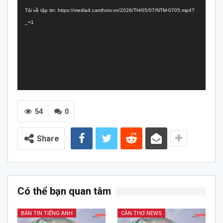
chơi
Tải về tập tin: https://media4.canthotv.vn/2026/TH/05/07/NTM-0705.mp4?
Video
_=1
54
0
Share
Có thể bạn quan tâm
BẢN TIN TIẾNG ANH
CẦN THƠ NEWS