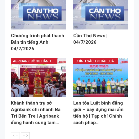
Chương trình phát thanh
Cần Thơ News |
Bản tin tiếng Anh |
04/7/2026
04/7/2026
AGRIBANK ĐỒNG HÀNH CÙNG TAM NÔNG
CHÍNH SÁCH PHÁP LUẬT
Khánh thành trụ sở
Lan tỏa Luật bình đẳng
Agribank chi nhánh Ba
giới – xây dựng mái ấm
Tri Bến Tre | Agribank
tiến bộ | Tạp chí Chính
đồng hành cùng tam…
sách pháp…
--
--