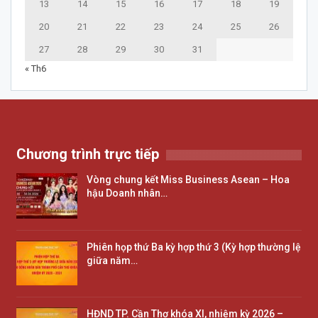
13
14
15
16
17
18
19
20
21
22
23
24
25
26
27
28
29
30
31
« Th6
Chương trình trực tiếp
Vòng chung kết Miss Business Asean – Hoa
hậu Doanh nhân…
Phiên họp thứ Ba kỳ hợp thứ 3 (Kỳ hợp thường lệ
giữa năm…
HĐND TP. Cần Thơ khóa XI, nhiệm kỳ 2026 –