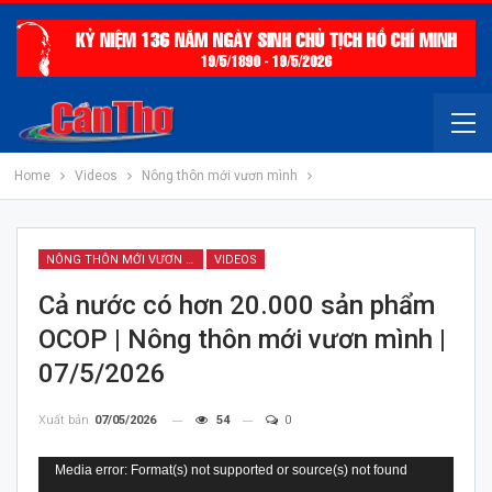
Home
Videos
Nông thôn mới vươn mình
NÔNG THÔN MỚI VƯƠN MÌNH
VIDEOS
Cả nước có hơn 20.000 sản phẩm
OCOP | Nông thôn mới vươn mình |
07/5/2026
Xuất bản
07/05/2026
54
0
Trình
Media error: Format(s) not supported or source(s) not found