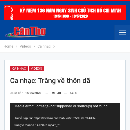
Home
Videos
Ca nhạc
CA NHẠC
VIDEOS
Ca nhạc: Trăng về thôn dã
Xuất bản
14/07/2025
38
0
Trình
Media error: Format(s) not supported or source(s) not found
chơi
Tải về tập tin: https://media4.canthotv.vn/2025/TH/07/14/CN-
Video
trangvethonda-1472025.mp4?_=1