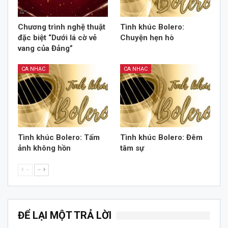
Chương trình nghệ thuật
Tình khúc Bolero:
đặc biệt “Dưới lá cờ vẻ
Chuyện hẹn hò
vang của Đảng”
CA NHẠC
CA NHẠC
Tình khúc Bolero: Tấm
Tình khúc Bolero: Đêm
ảnh không hồn
tâm sự
--
--
ĐỂ LẠI MỘT TRẢ LỜI