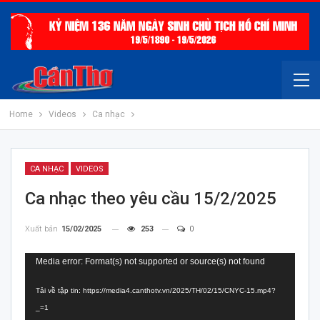
Home
Videos
Ca nhạc
CA NHẠC
VIDEOS
Ca nhạc theo yêu cầu 15/2/2025
Xuất bản
15/02/2025
253
0
Trình
Media error: Format(s) not supported or source(s) not found
chơi
Tải về tập tin: https://media4.canthotv.vn/2025/TH/02/15/CNYC-15.mp4?
Video
_=1