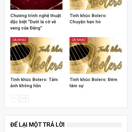
Chương trình nghệ thuật
Tình khúc Bolero:
đặc biệt “Dưới lá cờ vẻ
Chuyện hẹn hò
vang của Đảng”
CA NHẠC
CA NHẠC
Tình khúc Bolero: Tấm
Tình khúc Bolero: Đêm
ảnh không hồn
tâm sự
--
--
ĐỂ LẠI MỘT TRẢ LỜI