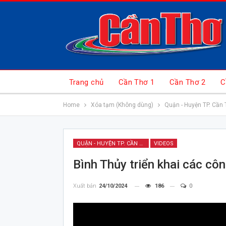
Trang chủ
Cần Thơ 1
Cần Thơ 2
C
Home
Xóa tạm (Không dùng)
Quận - Huyện TP. Cần 
QUẬN - HUYỆN TP. CẦN THƠ
VIDEOS
Bình Thủy triển khai các cô
Xuất bản
24/10/2024
186
0