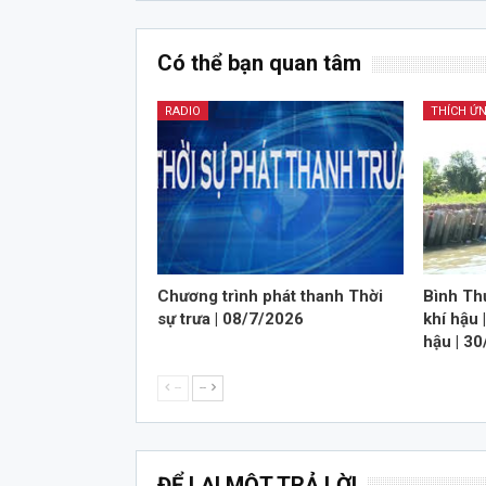
Có thể bạn quan tâm
RADIO
Chương trình phát thanh Thời
Bình Thủ
sự trưa | 08/7/2026
khí hậu 
hậu | 3
--
--
ĐỂ LẠI MỘT TRẢ LỜI