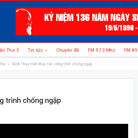
ần Thơ 3
Tin tức
Chuyên đề
FM 97.3 Mhz
FM 89
Thơ
Bình Thủy triển khai các công trình chống ngập
ng trình chống ngập