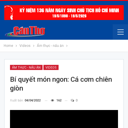
Home
Videos
Ẩm thực - nấu ăn
ẨM THỰC - NẤU ĂN
VIDEOS
Bí quyết món ngon: Cá cơm chiên
giòn
Xuất bản
04/04/2022
162
0