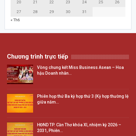
20
21
22
23
24
25
26
27
28
29
30
31
« Th6
Chương trình trực tiếp
Vòng chung kết Miss Business Asean – Hoa
hậu Doanh nhân…
Phiên họp thứ Ba kỳ hợp thứ 3 (Kỳ hợp thường lệ
giữa năm…
HĐND TP. Cần Thơ khóa XI, nhiệm kỳ 2026 –
2031, Phiên…