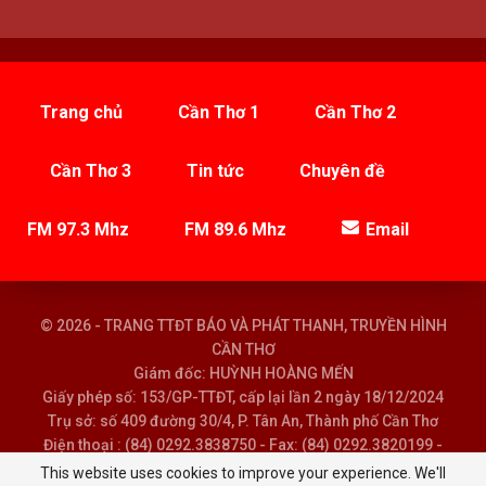
Trang chủ
Cần Thơ 1
Cần Thơ 2
Cần Thơ 3
Tin tức
Chuyên đề
FM 97.3 Mhz
FM 89.6 Mhz
Email
© 2026 - TRANG TTĐT BÁO VÀ PHÁT THANH, TRUYỀN HÌNH
CẦN THƠ
Giám đốc: HUỲNH HOÀNG MẾN
Giấy phép số: 153/GP-TTĐT, cấp lại lần 2 ngày 18/12/2024
Trụ sở: số 409 đường 30/4, P. Tân An, Thành phố Cần Thơ
Điện thoại : (84) 0292.3838750 - Fax: (84) 0292.3820199 -
Email : baoptth@cantho.gov.vn
This website uses cookies to improve your experience. We'll