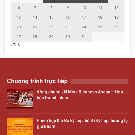
6
7
8
9
10
11
12
13
14
15
16
17
18
19
20
21
22
23
24
25
26
27
28
29
30
31
« Th6
Chương trình trực tiếp
Vòng chung kết Miss Business Asean – Hoa
hậu Doanh nhân…
Phiên họp thứ Ba kỳ hợp thứ 3 (Kỳ hợp thường lệ
giữa năm…