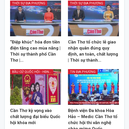
THỜI SỰ ĐỊA PHƯƠNG
THỜI SỰ ĐỊA PHƯƠNG
“Điệp khúc” hóa đơn tiền
Cần Thơ tổ chức lễ giao
điện tăng cao mùa nắng |
nhận quân đúng quy
Thời sự thành phố Cần
định, an toàn, chất lượng
Thơ |…
| Thời sự thành…
BẦU CỬ QUỐC HỘI - HĐND 2026
TIN ĐỊA PHƯƠNG
Cần Thơ kỳ vọng vào
Bệnh viện Đa khoa Hòa
chất lượng đại biểu Quốc
Hảo – Medic Cần Thơ tổ
hội khóa mới
chức hội thi văn nghệ
chào mừng Quốc…