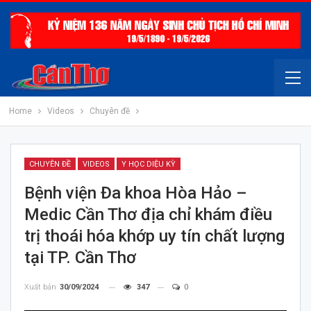
Home
Videos
Chuyên đề
CHUYÊN ĐỀ
VIDEOS
Y HỌC DIỆU KỲ
Bệnh viện Đa khoa Hòa Hảo –
Medic Cần Thơ địa chỉ khám điều
trị thoái hóa khớp uy tín chất lượng
tại TP. Cần Thơ
Xuất bản
30/09/2024
347
0